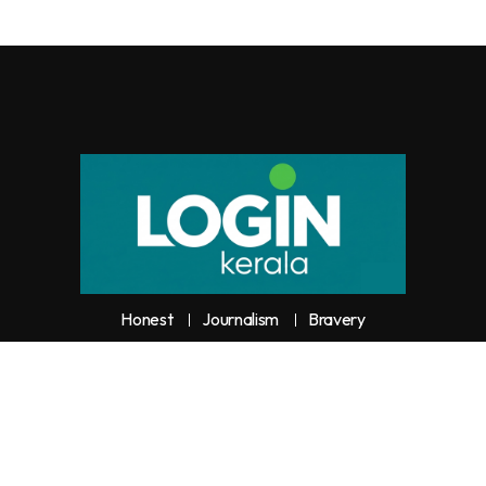
Honest
Journalism
Bravery
y unauthorized use or reproduction of
Loginkerala
content for commercia
trictly prohibited and constitutes copyright infringement liable to legal actio