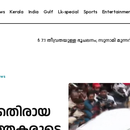
ews
Kerala
India
Gulf
Lk-special
Sports
Entertainme
ജപ്പാനിൽ 7.1 തീവ്രതയുള്ള ഭൂചലനം; സുനാമി മുന്നറിയി
ews
കെതിരായ
ത്തകരുടെ