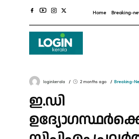
Home
Breaking-n
loginkerala
2 months ago
Breaking-N
ഇ.ഡി
ഉദ്യോഗസ്ഥർക്
സിപിഎം പ്രവർ