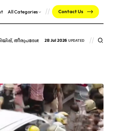
Contact Us
nt
All Categories
പ്പ്, തീരപ്രദേശങ്ങളിൽ നിന്ന് ഒഴിഞ്ഞുമാറാൻ നിർദേശം
28 Jul 2026
എം.ഡ
UPDATED