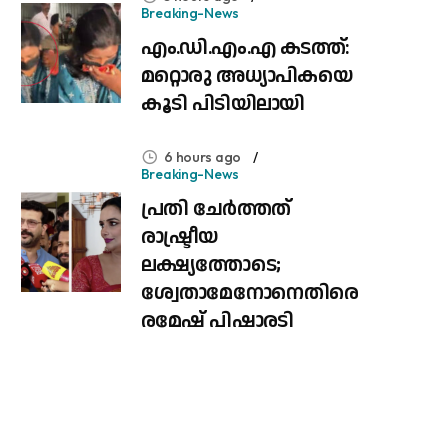
Breaking-News
എം.ഡി.എം.എ കടത്ത്:
മറ്റൊരു അധ്യാപികയെ
കൂടി പിടിയിലായി
6 hours ago
Breaking-News
പ്രതി ചേർത്തത്
രാഷ്ട്രീയ
ലക്ഷ്യത്തോടെ;
ശ്വേതാമേനോനെതിരെ
രമേഷ് പിഷാരടി