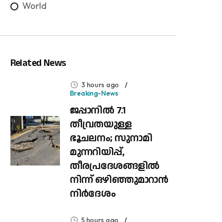
World
Related News
3 hours ago
Breaking-News
ജപ്പാനിൽ 7.1
തീവ്രതയുള്ള
ഭൂചലനം; സുനാമി
മുന്നറിയിപ്പ്,
തീരപ്രദേശങ്ങളിൽ
നിന്ന് ഒഴിഞ്ഞുമാറാൻ
നിർദേശം
5 hours ago