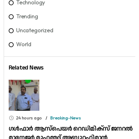
Technology
Trending
Uncategorized
World
Related News
24 hours ago
Breaking-News
​ഗൾഫാർ ആസ്പെയർ റെഡിമിക്സ് ജനറൽ
മാനേജർ മുഹമ്മദ് അബ്ദുറഹിമാൻ