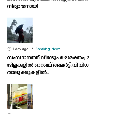
നിര്യാതനായി
1 day ago
Breaking-News
സംസ്ഥാനത്ത് വീണ്ടും മഴ ശക്തം; 7
ജില്ലകളിൽ ഓറഞ്ച് അലർട്ട്, വിവിധ
താലൂക്കുകളിൽ...