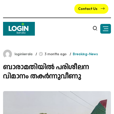
Contact Us
loginkerala
3 months ago
Breaking-News
ബാരാമതിയിൽ പരിശീലന
വിമാനം തകർന്നുവീണു