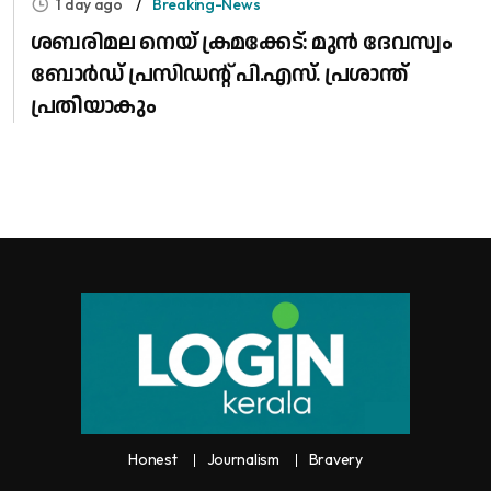
1 day ago
Breaking-News
ശബരിമല നെയ് ക്രമക്കേട്: മുൻ ദേവസ്വം
ബോർഡ് പ്രസിഡന്റ് പി.എസ്. പ്രശാന്ത്
പ്രതിയാകും
Honest
Journalism
Bravery