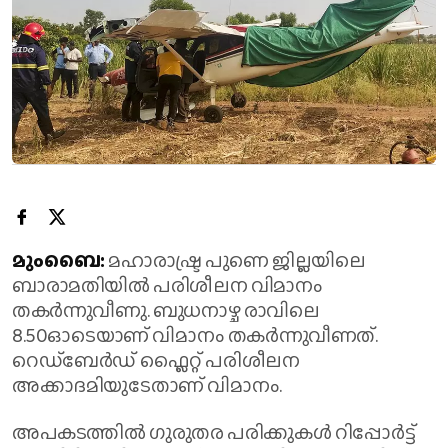
മുംബൈ:
മഹാരാഷ്ട്ര പുണെ ജില്ലയിലെ
ബാരാമതിയിൽ പരിശീലന വിമാനം
തകർന്നുവീണു. ബുധനാഴ്ച രാവിലെ
8.50ഓടെയാണ് വിമാനം തകർന്നുവീണത്.
റെഡ്ബേർഡ് ഫ്ലൈറ്റ് പരിശീലന
അക്കാദമിയുടേതാണ് വിമാനം.
അപകടത്തിൽ ഗുരുതര പരിക്കുകൾ റിപ്പോർട്ട്