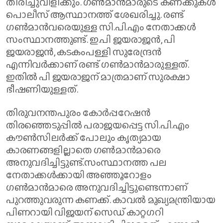
തിരിച്ചുവിളിക്കും. ഗൺമാൻമാരുടെ കണക്കുകൾ
പൊലീസ് ആസ്ഥാനത്ത് ശേഖരിച്ചു. രണ്ട്
ഗൺമാൻവരെയുള്ള സി.പി.എം നേതാക്കൾ
സംസ്ഥാനത്തുണ്ട്. ഇ.പി ജയരാജൻ, പി
ജയരാജൻ, കടകംപള്ളി സുരേന്ദ്രൻ
എന്നിവർക്കാണ് രണ്ട് ഗൺമാൻമാരുള്ളത്.
ഇതിൽ പി ജയരാജന് മാത്രമാണ് സുരക്ഷാ
ഭീഷണിയുള്ളത്.
തിരുവനന്തപുരം കോർപ്പറേഷൻ
തിരഞ്ഞെടുപ്പിൽ പരാജയപ്പെട്ട സി.പി.എം
കൗൺസിലർക്ക് പോലും കൃത്യമായ
കാരണങ്ങളില്ലാതെ ഗൺമാൻമാരെ
അനുവദിച്ചിട്ടുണ്ട്.സംസ്ഥാനത്ത പല
നേതാക്കൾക്കായി അഞ്ഞൂറോളം
ഗൺമാൻമാരെ അനുവദിച്ചിട്ടുണ്ടെന്നാണ്
പുറത്തുവരുന്ന കണക്ക്. കാവൽ മുഖ്യമന്ത്രിയായ
പിണറായി വിജയന് സെഡ് കാറ്റഗറി