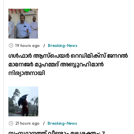
19 hours ago
Breaking-News
​ഗൾഫാർ ആസ്പെയർ റെഡിമിക്സ് ജനറൽ
മാനേജർ മുഹമ്മദ് അബ്ദുറഹിമാൻ
നിര്യാതനായി
21 hours ago
Breaking-News
സംസ്ഥാനത്ത് വീണ്ടും മഴ ശക്തം; 7