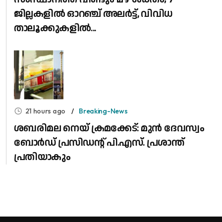
ജില്ലകളിൽ ഓറഞ്ച് അലർട്ട്, വിവിധ
താലൂക്കുകളിൽ...
21 hours ago
Breaking-News
ശബരിമല നെയ് ക്രമക്കേട്: മുൻ ദേവസ്വം
ബോർഡ് പ്രസിഡന്റ് പി.എസ്. പ്രശാന്ത്
പ്രതിയാകും