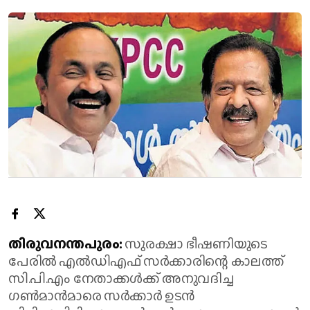
തിരുവനന്തപുരം:
സുരക്ഷാ ഭീഷണിയുടെ
പേരിൽ എൽഡിഎഫ് സർക്കാരിന്റെ കാലത്ത്
സി.പി.എം നേതാക്കൾക്ക് അനുവദിച്ച
ഗൺമാൻമാരെ സർക്കാർ ഉടൻ