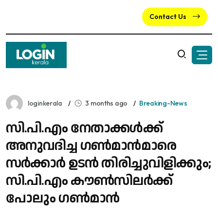
Contact Us
loginkerala
3 months ago
Breaking-News
സി.പി.എം നേതാക്കൾക്ക്
അനുവദിച്ച ഗൺമാൻമാരെ
സർക്കാർ ഉടൻ തിരിച്ചുവിളിക്കും;
സി.പി.എം കൗൺസിലർക്ക്
പോലും ​ഗൺമാൻ