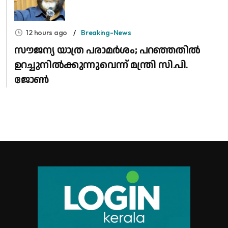
12 hours ago
Breaking-News
സൗജന്യ യാത്ര പരാമർശം; പറഞ്ഞതിൽ
ഉറച്ചുനിൽക്കുന്നുവെന്ന് മന്ത്രി സി.പി.
ജോൺ