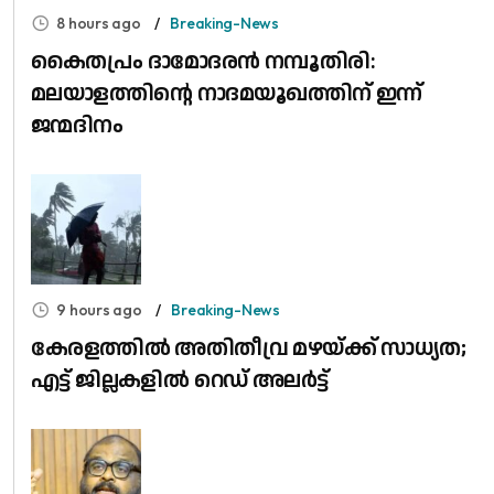
8 hours ago
Breaking-News
കൈതപ്രം ദാമോദരൻ നമ്പൂതിരി:
മലയാളത്തിന്റെ നാദമയൂഖത്തിന് ഇന്ന്
ജന്മദിനം
9 hours ago
Breaking-News
കേരളത്തിൽ അതിതീവ്ര മഴയ്ക്ക് സാധ്യത;
എട്ട് ജില്ലകളിൽ റെഡ് അലർട്ട്