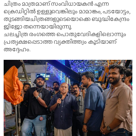
ചിത്രം മാത്രമാണ് സംവിധായകൻ എന്ന
ക്രെഡിറ്റിൽ ഉള്ളുവെങ്കിലും മാമാങ്കം, പടയോട്ടം,
തുടങ്ങിയചിത്രങ്ങളുടെയൊക്കെ ബുദ്ധികേന്ദ്രം
ജിജോ തന്നെയായിരുന്നു.
ചലച്ചിത്ര രംഗത്തെ പൊതുവേദികളിലൊന്നും
പ്രത്യക്ഷപ്പെടാത്ത വ്യക്തിത്ത്വം കൂടിയാണ്
അദ്ദേഹം.