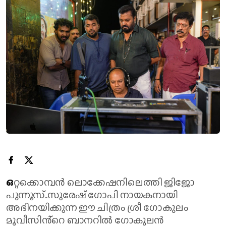
ഒ
റ്റക്കൊമ്പൻ ലൊക്കേഷനിലെത്തി ജിജോ
പുന്നൂസ്..സുരേഷ് ഗോപി നായകനായി
അഭിനയിക്കുന്ന ഈ ചിത്രം ശ്രീ ഗോകുലം
മൂവീസിൻ്റെ ബാനറിൽ ഗോകുലൻ