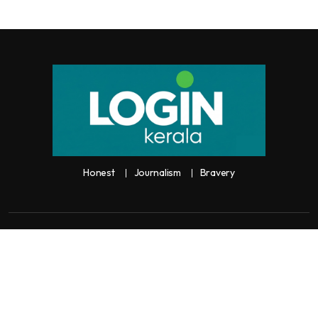
Honest
Journalism
Bravery
Copyright:
Any unauthorized use or reproduction of
Loginkerala
content
for commercial purposes is
strictly prohibited and constitutes copyright infringement liable to legal
action.