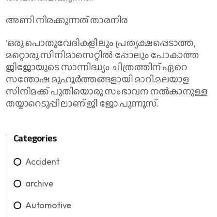
അണി നിരക്കുന്നത് താരനിര
‘ഒരു പൊതുവേദികളിലും പ്രത്യക്ഷപ്പെടാത്ത,
മറ്റൊരു സിനിമാസെറ്റിൽ പ്പോലും പോകാത്ത
ജിജോയുടെ സാന്നിദ്ധ്യം ചിത്രത്തിന് ഏറെ
സന്തോഷ മുഹൂർത്തങ്ങളായി മാറി.മലയാള
സിനിമക്ക് പുതിയൊരു സംഭാവന നൽകാനുള്ള
തയ്യാറെടുപ്പിലാണ് ജി ജോ പുന്നൂസ്.
Categories
Accident
archive
Automotive