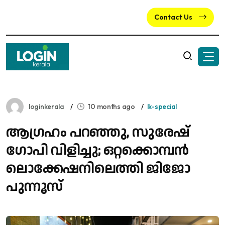
Contact Us
loginkerala
10 months ago
lk-special
ആ​ഗ്രഹം പറഞ്ഞു, സുരേഷ് ​
ഗോപി വിളിച്ചു; ഒറ്റക്കൊമ്പൻ
ലൊക്കേഷനിലെത്തി ജിജോ
പുന്നൂസ്