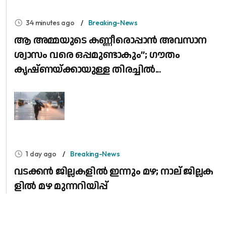
34 minutes ago
Breaking-News
ആ അമ്മയുടെ കണ്ണീരൊപ്പാൻ അവസാന
ശ്വാസം വരെ ഒപ്പമുണ്ടാകും”; ഗൗതം
കൃഷ്ണയ്ക്കായുള്ള തിരച്ചിൽ...
1 day ago
Breaking-News
വ​ട​ക്ക​ൻ ജി​ല്ല​ക​ളി​ൽ ഇ​ന്നും മ​ഴ; നാ​ല് ജി​ല്ല​ക​
ളി​ൽ മ​ഴ മു​ന്ന​റി​യി​പ്പ്