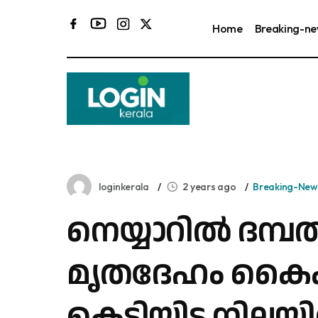
Home
Breaking-n
ക
loginkerala
2 years ago
Breaking-New
നെയ്യാറിൽ ദമ്പ
മൃതദേഹം ക
കെട്ടിയിട്ട നിലയ