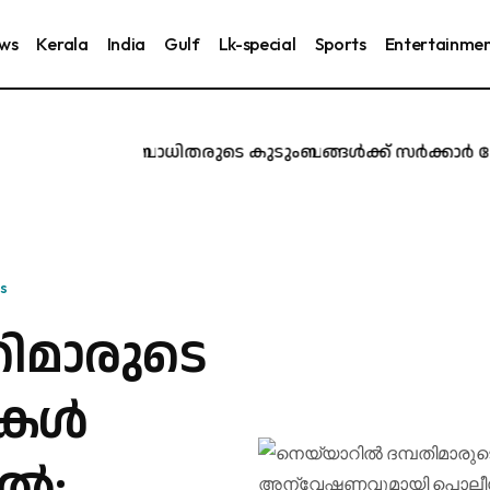
ews
Kerala
India
Gulf
Lk-special
Sports
Entertainme
രൂർ ദുരന്തബാധിതരുടെ കുടുംബങ്ങൾക്ക് സർക്കാർ ജോലി ന
s
തിമാരുടെ
ൈകൾ
ിൽ;