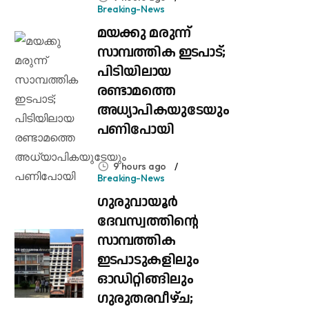
Breaking-News
മയക്കു മരുന്ന്
സാമ്പത്തിക ഇടപാട്;
പിടിയിലായ
രണ്ടാമത്തെ
അധ്യാപികയുടേയും
പണിപോയി
9 hours ago
Breaking-News
ഗുരുവായൂർ
ദേവസ്വത്തിന്റെ
സാമ്പത്തിക
ഇടപാടുകളിലും
ഓഡിറ്റിങ്ങിലും ​
ഗുരുതരവീഴ്ച;