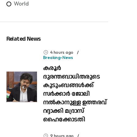
World
Related News
4 hours ago
Breaking-News
കരൂർ
ദുരന്തബാധിതരുടെ
കുടുംബങ്ങൾക്ക്
സർക്കാർ ജോലി
നൽകാനുള്ള ഉത്തരവ്
റദ്ദാക്കി മദ്രാസ്
ഹൈക്കോടതി
9 hours ago