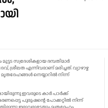
ായി
മുട്ടട സ്വദേശികളായ ദമ്പതിമാർ
്, ശ്രീലത എന്നിവരാണ് മരിച്ചത്. വ്യാഴാഴ്ച
ൃതദേഹങ്ങൾ നെയ്യാറിൽ നിന്ന്
മായിരുന്നു ഇവരുടെ കാർ പാർക്ക്
രണപ്പെട്ട പുരുഷന്റെ പോക്കറ്റിൽ നിന്ന്
യിരുന്നു ഇരുവരുടേയും മൃതദേഹം.