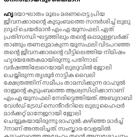
ഹൃ
ദയാഘാതം മൂലം മരണപ്പെട്ട പ്രിയ
ജീവനക്കാരന്റെ കുടുംബത്തെ സന്ദർശിച്ച് ലുലു ​​
ഗ്രൂപ്പ് ചെയർമാൻ എം.എ യൂസഫലി. ഏത്
പ്രതിസന്ധി ഘട്ടത്തിലും തന്റെ ഒപ്പമുള്ളവർക്ക്
താങ്ങും തണലുമാകുന്ന യൂസഫലി വിടപറഞ്ഞ
തന്റെ ജീവനക്കാരന്റെ വീട്ടിലെത്തിയ നിമിഷം
ഹൃദയഭേതകമായിരുന്നു. പതിനാല്
വർഷത്തിലേറെയായി ലുലുവിൽ ജോലി
ചെയ്തിരുന്ന തൃശൂർ നാട്ടിക വൈലി
ക്ഷേത്രത്തിന് സമീപം താമസിക്കുന്ന രാഹുൽ
രാജന്റെ കുടുംബത്തെ ആശ്വസിപ്പിക്കാനാണ്
എം.എ യൂസഫലി നേരിട്ടെത്തിയത്. അബുദാബി
വേൾഡ് ട്രേഡ് സെൻ്റർറിലെ ലുലു ഹൈപ്പർ
മാർക്കറ്റ് മാനേജറായി ജോലി
ചെയ്യുകയായിരുന്നു രാഹുൽ. കഴിഞ്ഞ മാർച്ച്
7നാണ് അന്തരിച്ചത്. സംസ്കാര വേളയിൽ
കുടുംബത്തെ അദ്ദേഹം തന്റെ അനുശോചനം