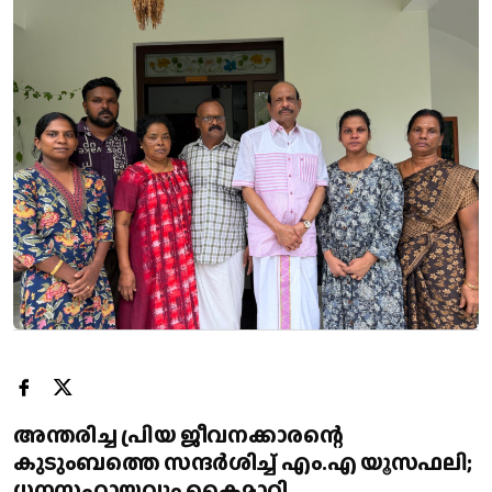
അന്തരിച്ച പ്രിയ ജീവനക്കാരന്റെ
കുടുംബത്തെ സന്ദർശിച്ച് എം.എ യൂസഫലി;
ധനസഹായവും കൈമാറി