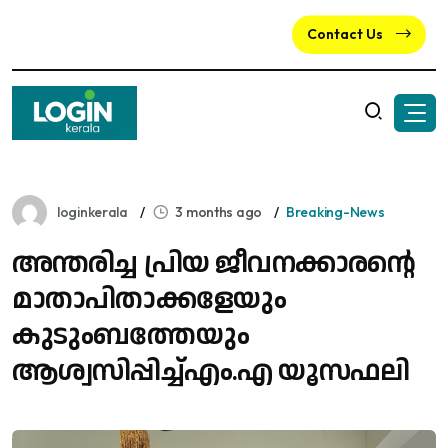
Contact Us
loginkerala
3 months ago
Breaking-News
അന്തരിച്ച പ്രിയ ജീവനക്കാരന്റെ
മാതാപിതാക്കളേയും
കുടുംബത്തേയും
ആശ്വസിപ്പിച്ച്എം.എ യൂസഫലി