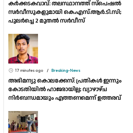
കർക്കടകവാവ്: തലസ്ഥാനത്ത് സ്പെഷൽ
സർവീസുകളുമായി കെ.എസ്.ആർ.ടി.സി;
പുലർച്ചെ 2 മുതൽ സർവീസ്
17 minutes ago
Breaking-News
അഭിമന്യു കൊലക്കേസ്: പ്രതികൾ ഇന്നും
കോടതിയിൽ ഹാജരായില്ല; വ്യാഴാഴ്ച
നിർബന്ധമായും എത്തണമെന്ന് ഉത്തരവ്