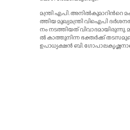
മ​ന്ത്രി എ.​പി. അ​നി​ല്‍​കു​മാ​റി​ന്‍റെ
ത്തി​യ മു​ഖ്യ​മ​ന്ത്രി വി​ഐ​പി ദ​ര്‍​ശ​ന​ത
നം ന​ട​ത്തി​യ​ത് വി​വാ​ദ​മാ​യി​രു​ന്നു. മു​
ല്‍ കാ​ത്തു​നി​ന്ന ഭ​ക്ത​ര്‍​ക്ക് ത​ട​സ​
ഉ​പാ​ധ്യ​ക്ഷ​ന്‍ ബി. ​ഗോ​പാ​ല​കൃ​ഷ്ണ​നാ