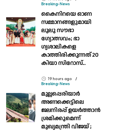
Breaking-News
കൈനിറയെ ഓണ
സമ്മാനങ്ങളുമായി
ലുലു സൗഭാ​
ഗ്യോത്സവം; ഭാ​
ഗ്യശാലികളെ
കാത്തിരിക്കുന്നത് 20
കിയാ സിറോസ്...
19 hours ago
Breaking-News
മുല്ലപ്പെരിയാർ
അണക്കെട്ടിലെ
ജലനിരപ്പ് ഉയർത്താൻ
ശ്രമിക്കുമെന്ന്
മുഖ്യമന്ത്രി വിജയ് ;