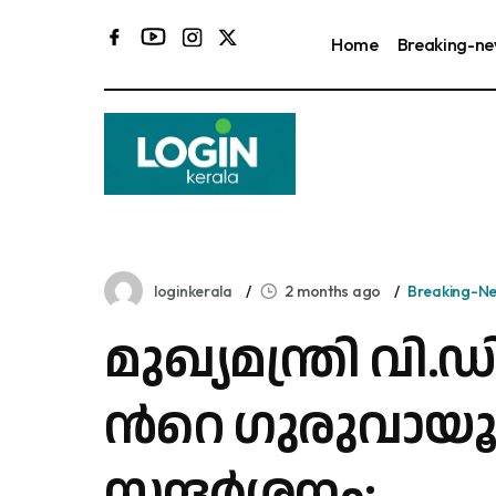
Home
Breaking-n
loginkerala
2 months ago
Breaking-N
മു​ഖ്യ​മ​ന്ത്രി വി.​
ന്‍റെ ഗു​രു​വാ​യൂ
സന്ദർശനം;