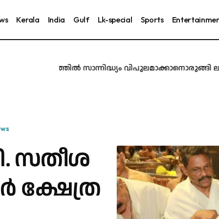
ews
Kerala
India
Gulf
Lk-special
Sports
Entertainme
മധ്യകേരളത്തിൽ സാന്നിദ്ധ്യം വിപുലമാക്കാനൊരുങ്ങി ലുലു ;
ews
ഡി. സ​തീ​ശ​
​ർ ക്ഷേത്ര