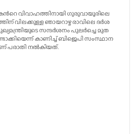
 മ​ക​ന്‍റെ വി​വാ​ഹ​ത്തി​നാ​യി ഗു​രു​വാ​യൂ​രി​ലെ​
്തി​ന് വി​ല​ക്കു​ള്ള ഞാ​യ​റാ​ഴ്ച രാ​വി​ലെ ദ​ര്‍​ശ​
ഖ്യ​മ​ന്ത്രി​യു​ടെ സ​ന്ദ​ർ​ശ​നം പു​ല​ര്‍​ച്ചെ മു​ത​
മു​ണ്ടാ​ക്കി​യെ​ന്ന് കാ​ണി​ച്ച് ബി​ജെ​പി സം​സ്ഥാ​ന
​ണ് പ​രാ​തി ന​ല്‍​കി​യ​ത്.