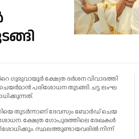
ൽ
ങ്ങി
ന്‍റെ ഗു​രു​വാ​യൂ​ർ ക്ഷേ​ത്ര ദ​ര്‍​ശ​ന വി​വാ​ദ​ത്തി​
െ​യ​ർ​മാ​ൻ പ​രി​ശോ​ധ​ന തു​ട​ങ്ങി. ച​ട്ട ലം​ഘ​
ി​ക്കു​ന്ന​ത്.
​രാ​തി​യെ തു​ട​ർ​ന്നാ​ണ് ദേ​വ​സ്വം ബോ​ർ​ഡ് ചെ​യ​
​ശോ​ധ​ന. ക്ഷേ​ത്ര ഗോ​പു​ര​ത്തി​ലെ രേ​ഖ​ക​ൾ
ോ​ധി​ക്കും. സ്ഥ​ല​ത്തു​ണ്ടാ​യ​വ​രി​ൽ നി​ന്ന്