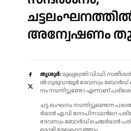
ചട്ടലംഘനത്തി
അന്വേഷണം തുട
തൃ​ശൂ​ര്‍:
മു​ഖ്യ​മ​ന്ത്രി വി.​ഡി. സ​തീ​ശ​
ല്‍ ഗു​രു​വാ​യൂ​ർ ദേ​വ​സ്വം ബോ​ർ​ഡ് ച
നം ന​ട​ന്നി​ട്ടു​ണ്ടോ എ​ന്നാ​ണ് പ​രി​ശോ​ധ
ച​ട്ട ലം​ഘ​നം ന​ട​ന്നി​ട്ടു​ണ്ടെ​ന്ന പ
ർ​മാ​ൻ എ.​വി. ഗോ​പി​നാ​ഥ​ന്‍റെ പ​രി
ദേ​വ​സ്വം ബോ​ർ​ഡ് ചെ​യ​ർ​മാ​ൻ പ​രി​ശ
മൊ​ഴി രേ​ഖ​പ്പെ​ടു​ത്തും.