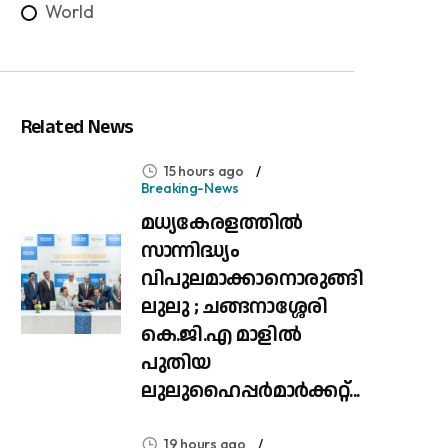
World
Related News
15 hours ago
Breaking-News
മധ്യകേരളത്തിൽ
സാന്നിദ്ധ്യം
വിപുലമാക്കാനൊരുങ്ങി
ലുലു ; ചങ്ങനാശ്ശേരി
കെ.ജി.എ മാളിൽ
പുതിയ
ലുലുഹൈപ്പർമാർക്കറ്റ്...
19 hours ago