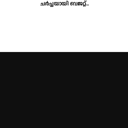
ചർച്ചയായി ബജറ്റ്...