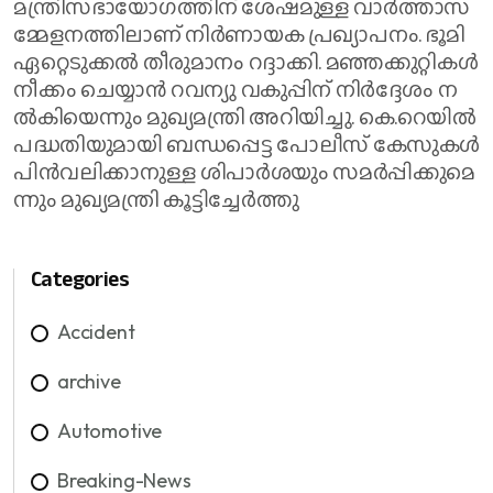
മ​ന്ത്രി​സ​ഭാ​യോ​ഗ​ത്തി​ന് ശേ​ഷ​മു​ള്ള വാ​ർ​ത്താ​സ​
മ്മേ​ള​ന​ത്തി​ലാ​ണ് നി​ർ​ണാ​യ​ക പ്ര​ഖ്യാ​പ​നം. ഭൂ​മി
ഏ​റ്റെ​ടു​ക്ക​ൽ തീ​രു​മാ​നം റ​ദ്ദാ​ക്കി. ‌മ​ഞ്ഞ​ക്കു​റ്റി​ക​ൾ
നീ​ക്കം ചെ​യ്യാ​ൻ റ​വ​ന്യു വ​കു​പ്പി​ന് നി​ർ​ദ്ദേ​ശം ന​
ൽ​കി​യെ​ന്നും മു​ഖ്യ​മ​ന്ത്രി അ​റി​യി​ച്ചു. കെ.​റെ​യി​ൽ
പ​ദ്ധ​തി​യു​മാ​യി ബ​ന്ധ​പ്പെ​ട്ട പോ​ലീ​സ് കേ​സു​ക​ൾ
പി​ൻ​വ​ലി​ക്കാ​നു​ള്ള ശി​പാ​ർ​ശ​യും സ​മ​ർ​പ്പി​ക്കു​മെ​
ന്നും മു​ഖ്യ​മ​ന്ത്രി കൂ​ട്ടി​ച്ചേ​ർ​ത്തു
Categories
Accident
archive
Automotive
Breaking-News