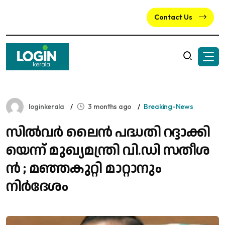
Contact Us
loginkerala
3 months ago
Breaking-News
സി​ൽ​വ​ർ ലൈ​ൻ പ​ദ്ധ​തി റ​ദ്ദാ​ക്കി​
യെ​ന്ന് മു​ഖ്യ​മ​ന്ത്രി വി.ഡി സ​തീ​ശ​
ൻ ; മഞ്ഞകുറ്റി മാറ്റാനും
നിർദേശം