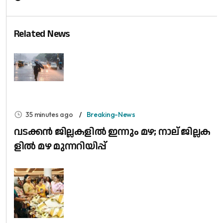
Related News
35 minutes ago
Breaking-News
വ​ട​ക്ക​ൻ ജി​ല്ല​ക​ളി​ൽ ഇ​ന്നും മ​ഴ; നാ​ല് ജി​ല്ല​ക​
ളി​ൽ മ​ഴ മു​ന്ന​റി​യി​പ്പ്