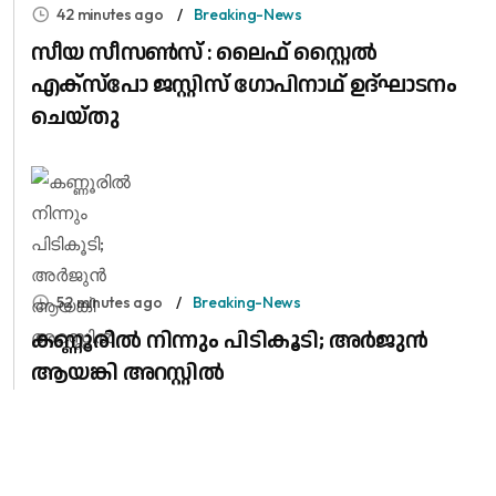
42 minutes ago
Breaking-News
സീയ സീസൺസ് : ലൈഫ് സ്റ്റൈൽ
എക്സ്പോ ജസ്റ്റിസ് ഗോപിനാഥ് ഉദ്‌ഘാടനം
ചെയ്തു
52 minutes ago
Breaking-News
കണ്ണൂരിൽ നിന്നും പിടികൂടി; അർജുൻ
ആയങ്കി അറസ്റ്റിൽ