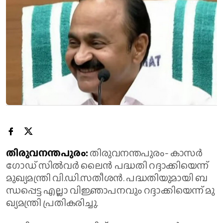
തി​രു​വ​ന​ന്ത​പു​രം:
തി​രു​വ​ന​ന്ത​പു​രം- കാ​സ​ർ​
ഗോഡ് സി​ൽ​വ​ർ ലൈ​ൻ പ​ദ്ധ​തി റ​ദ്ദാ​ക്കി​യെ​ന്ന്
മു​ഖ്യ​മ​ന്ത്രി വി.​ഡി.​സ​തീ​ശ​ൻ. പ​ദ്ധ​തി​യു​മാ​യി ബ​
ന്ധ​പ്പെ​ട്ട എ​ല്ലാ വി​ജ്ഞാ​പ​ന​വും റ​ദ്ദാ​ക്കി​യെ​ന്ന് മു​
ഖ്യ​മ​ന്ത്രി പ്ര​തി​ക​രി​ച്ചു.