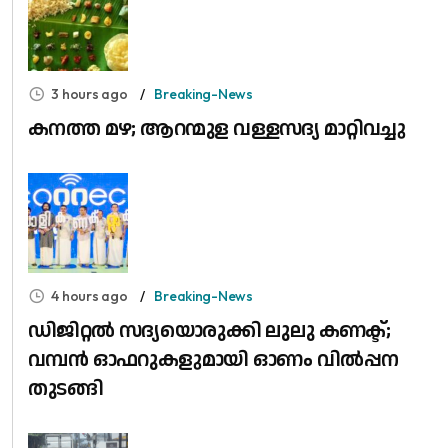
3 hours ago
Breaking-News
കനത്ത മഴ; ആറന്മുള വള്ളസദ്യ മാറ്റിവച്ചു
4 hours ago
Breaking-News
ഡിജിറ്റൽ സദ്യയൊരുക്കി ലുലു കണക്ട്;
വമ്പൻ ഓഫറുകളുമായി ഓണം വിൽപ്പന
തുടങ്ങി