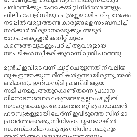
പരിഗണിക്കും. ഹേമ കമ്മിറ്റി നിർദേശങ്ങളും
ഫിലിം പോളിസിയും പൂർണ്ണമായി പഠിച്ച ശേഷം
നടപ്പിൽ വരുത്തേണ്ട കാര്യങ്ങളെ സംബന്ധിച്ച്
സർക്കാർ തീരുമാനമെടുക്കും. അടൂർ
ഗോപാലകൃഷ്ണൻ കമ്മിറ്റിയുടെ
കണ്ടെത്തലുകളും പഠിച്ച് ആവശ്യമായ
നടപടികൾ സ്വീകരിക്കുമെന്ന് മന്ത്രി പറഞ്ഞു.
മുൻപ് ഇവിടെ വന്ന് ഷൂട്ട് ചെയ്യുന്നതിന് വലിയ
തുക ഈടാക്കുന്ന രീതികൾ ഉണ്ടായിരുന്നു, അത്
ഒരിക്കലും ഇൻഡസ്ട്രി ഫ്രണ്ട്‌ലി ആയ
സമീപനമല്ല. അതുകൊണ്ട് തന്നെ പ്രധാന
വിനോദസഞ്ചാര കേന്ദ്രങ്ങളെല്ലാം ഷൂട്ടിങ്
സൗഹൃദമാക്കും. ലോകത്തെ മറ്റ് പ്രൊഡക്ഷൻ
ഹൗസുകളുമായി ചേർന്ന് ഇവിടുത്തെ സിനിമാ
പ്രവർത്തകർക്കു സിനിമ ചെയ്യണമെങ്കിൽ
സാംസ്‌കാരിക വകുപ്പും സിനിമാ വകുപ്പും
അതിൽ ആവശ്യമായ സഹായങ്ങളും