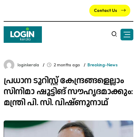
Contact Us
loginkerala
2 months ago
Breaking-News
പ്രധാന ടൂറിസ്റ്റ് കേന്ദ്രങ്ങളെല്ലാം
സിനിമാ ഷൂട്ടിങ് സൗഹൃദമാക്കും:
മന്ത്രി പി. സി. വിഷ്ണുനാഥ്