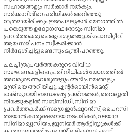
സഹായങ്ങളും സർക്കാർ നൽകും.
സർക്കാറിൻ്റെ പരിധികൾ അറിഞ്ഞു
മാത്രമായിരിക്കും ഇടപെടലുകൾ. യോഗത്തിൽ
പങ്കെടുത്ത ഉദ്യോഗസ്ഥരോടും സിനിമാ
പ്രവർത്തകരുടെ ആവശ്യങ്ങളോട് പോസിറ്റീവ്
ആയ സമീപനം സ്വീകരിക്കാൻ
നിർദ്ദേശിച്ചിട്ടുണ്ടെന്നും മന്ത്രി പറഞ്ഞു.
ചലച്ചിത്രപ്രവർത്തകരുടെ വിവിധ
സംഘടനകളിലെ പ്രതിനിധികൾ യോഗത്തിൽ
അവരുടെ ആവശ്യങ്ങളും അഭിപ്രായങ്ങളും
മന്ത്രിയെ അറിയിച്ചു. എന്റർടെയിൻമെന്റ്
ടാക്‌സുമായി ബന്ധപ്പെട്ട പ്രശ്‌നങ്ങൾ, വൈദ്യുതി
നിരക്കുകളിൽ സബ്സിഡി, സിനിമാ
പ്രവർത്തകർക്ക് സമഗ്ര ഇൻഷുറൻസ്, പൈറസി
തടയാൻ കാര്യക്ഷമമായ നടപടികൾ, മലയാള
സിനിമാ മ്യൂസിയം, ജൂനിയർ ആർട്ടിസ്റ്റുകൾക്ക്
കൃത്യസമയത്ത് പേയ്മെന്റ് ലഭിക്കുന്നു എന്ന്