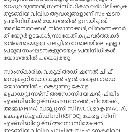
ഉറപ്പുവരുത്തൽ, സബ്സിഡികൾ വർധിപ്പിക്കുക
തുടങ്ങിയ വിവിധ ആവശ്യങ്ങളാണ് സംഘടന
പ്രതിനിധികൾ യോഗത്തിൽ ഉന്നയിച്ചത്.
അഭിനേതാക്കൾ, നിർമാതാക്കൾ, വിതരണക്കാർ,
തിയേറ്റർ ഉടമകൾ, സാങ്കേതിക പ്രവർത്തകർ
ഉൾപ്പെടെയുള്ള ചലച്ചിത്ര മേഖലയിലെ എല്ലാ
പ്രമുഖ സംഘടനകളുടെയും പ്രതിനിധികൾ
യോഗത്തിൽ പങ്കെടുത്തു.
സാംസ്‌കാരിക വകുപ്പ് അഡിഷണൽ ചീഫ്
സെക്രട്ടറി ഡോ. രാജൻ എൻ. ഖോബ്രഗഡെ
യോഗത്തിൽ പങ്കെടുത്തു. കേരള
പ്രൊഡ്യൂസേഴ്‌സ് അസോസിയേഷൻ, ഫിലിം
എക്‌സിബിറ്റേഴ്‌സ് ഫെഡറേഷൻ, ഫിയോക്ക് ,
അമ്മ (AMMA), ഡബ്ല്യു.സി.സി (WCC), മാക്ട (MACTA),
കെ.എസ്.എഫ്.ഡി.സി (KSFDC), കേരള സിനി
എക്‌സിബിറ്റേഴ്‌സ് അസോസിയേഷൻ
തുടങ്ങിയ വിവിധ ചലച്ചിത്ര സംഘടനകളിലെ