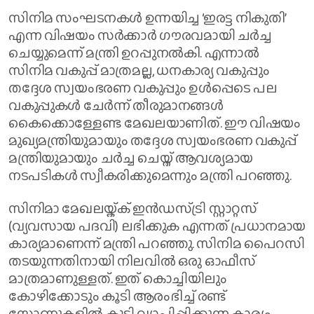
സിനിമ സംഘടനകൾ ഉന്നയിച്ച ‘ഇരട്ട നികുതി’
എന്ന വിഷയം സർക്കാർ ഗൗരവമായി ചർച്ച
ചെയ്യുമെന്ന് മന്ത്രി ഉറപ്പുനൽകി. എന്നാൽ
സിനിമ വകുപ്പ് മാത്രമല്ല, ധനകാര്യ വകുപ്പും
തദ്ദേശ സ്വയംഭരണ വകുപ്പും ഉൾപ്പെടെ പല
വകുപ്പുകൾ ചേർന്ന് തീരുമാനങ്ങൾ
കൈക്കൊള്ളേണ്ട മേഖലയാണിത്. ഈ വിഷയം
മുഖ്യമന്ത്രിയുമായും തദ്ദേശ സ്വയംഭരണ വകുപ്പ്
മന്ത്രിയുമായും ചർച്ച ചെയ്ത് ആവശ്യമായ
നടപടികൾ സ്വീകരിക്കുമെന്നും മന്ത്രി പറഞ്ഞു.
സിനിമാ മേഖലയ്ക്ക് ഇൻഡസ്ട്രി സ്റ്റാറ്റസ്
(വ്യവസായ പദവി) ലഭിക്കുക എന്നത് പ്രധാനമായ
കാര്യമാണെന്ന് മന്ത്രി പറഞ്ഞു. സിനിമ പൈറസി
തടയുന്നതിനായി നിലവിൽ ഒരു ഓഫീസ്
മാത്രമാണുള്ളത്. ഇത് കൊച്ചിയിലും
കോഴിക്കോടും കൂടി ആരംഭിച്ച് രണ്ട്
സോണുകളിൽ കൂടി വ്യാപിപ്പിക്കുന്ന കാര്യം