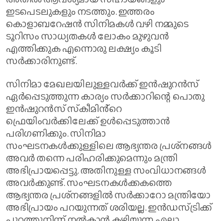
ഇടപെടലുകളും നടത്തും. ഇത്തരം
കൊളാബറേഷൻ സിനിമകൾ വഴി നമ്മുടെ
ടൂറിസം സാധ്യതകൾ ലോകം മുഴുവൻ
എത്തിക്കുക എന്നൊരു ലക്ഷ്യം കൂടി
സർക്കാരിനുണ്ട്.
സിനിമാ മേഖലയിലുള്ളവർക്ക് ഇൻഷുറൻസ്
ഏർപ്പെടുത്തുന്ന കാര്യം സർക്കാറിന്റെ പൊതു
ഇൻഷുറൻസ് സ്‌കീമിൻ്റെ
ഫ്രെയിംവർക്കിലേക്ക് ഉൾപ്പെടുത്താൻ
പരിഗണിക്കും. സിനിമാ
സംഘടനകൾക്കുള്ളിലെ ആഭ്യന്തര പ്രശ്‌നങ്ങൾ
അവർ തന്നെ പരിഹരിക്കുമെന്നും മന്ത്രി
അഭിപ്രായപ്പെട്ടു. അതിനുള്ള സംവിധാനങ്ങൾ
അവർക്കുണ്ട്. സംഘടനകൾക്കകത്തെ
ആഭ്യന്തര പ്രശ്‌നങ്ങളിൽ സർക്കാറോ മന്ത്രിയോ
അഭിപ്രായം പറയുന്നത് ശരിയല്ല. ഇൻഡസ്ട്രിക്ക്
പുറത്തുനിന്ന് നൽകാൻ കഴിയുന്ന എല്ലാ