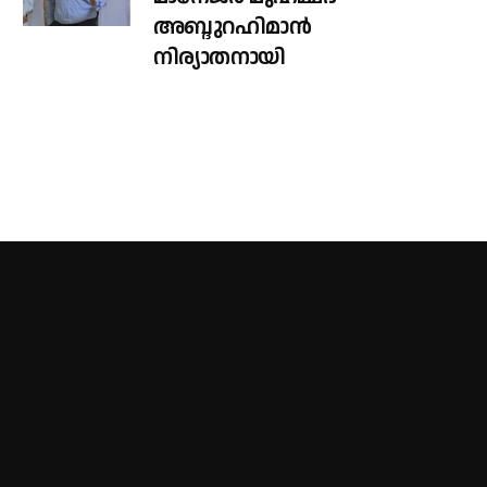
അബ്ദുറഹിമാൻ
നിര്യാതനായി