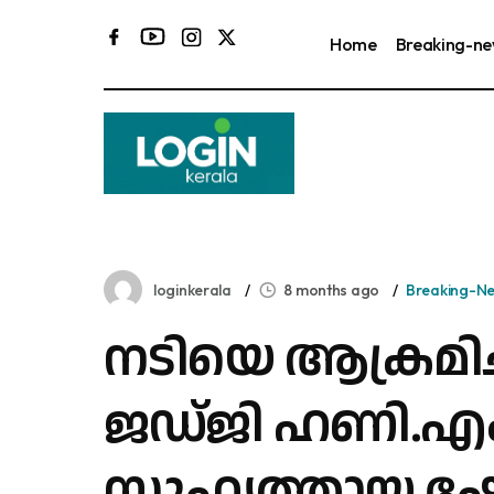
Home
Breaking-n
loginkerala
8 months ago
Breaking-N
നടിയെ ആക്രമിച്
ജഡ്ജി ഹണി.എം
സുഹൃത്തായ ഷ