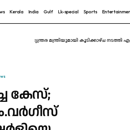
ews
Kerala
India
Gulf
Lk-special
Sports
Entertainme
കേന്ദ്ര ആഭ്യന്ത്രര മന്ത്രിയുമായി കൂടിക്കാഴ്ച നടത്തി എ
ews
ച കേസ്;
.വർഗീസ്
േർളിയെ