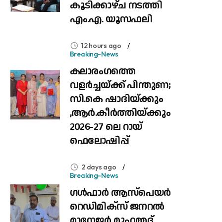
കൂടിക്കാഴ്ച നടത്തി
എം.എ. യൂസഫലി
12 hours ago
Breaking-News
കലാരംഗത്തെ
വളർച്ചയ്ക്ക് പിന്തുണ;
സി.കെ ഷാദിയ്ക്കും
,ആർ.കീർത്തിയ്ക്കും
2026-27 ലെ റായ്
ഫെലോഷിപ്പ്
2 days ago
Breaking-News
​ഗൾഫാർ ആസ്പെയർ
റെഡിമിക്സ് ജനറൽ
മാനേജർ മുഹമ്മദ്