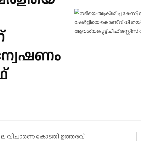
്
ന്വേഷണം
ഫ്
ലെ വിചാരണ കോടതി ഉത്തരവ്