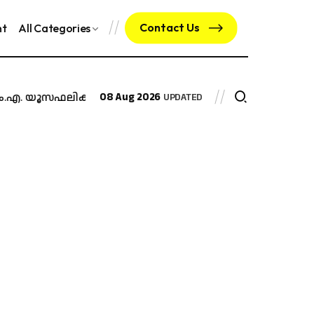
Contact Us
nt
All Categories
ം.എ. യൂസഫലി
കലാരംഗത്തെ വളർച്ചയ്ക്ക് പിന്തുണ; സി.കെ ഷാദ
08 Aug 2026
UPDATED