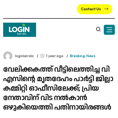
Contact Us
loginkerala
1 year ago
Breaking-News
വേലിക്കകത്ത് വീട്ടിലെത്തിച്ച വി
എസിന്റെ മൃതദേഹം പാര്‍ട്ടി ജില്ലാ
കമ്മിറ്റി ഓഫീസിലേക്ക്; പ്രിയ
നേതാവിന് വിട നൽകാൻ
ഒഴുകിയെത്തി പതിനായിരങ്ങൾ