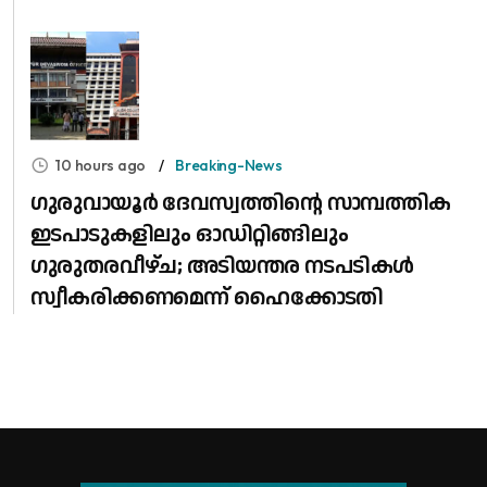
10 hours ago
Breaking-News
ഗുരുവായൂർ ദേവസ്വത്തിന്റെ സാമ്പത്തിക
ഇടപാടുകളിലും ഓഡിറ്റിങ്ങിലും ​
ഗുരുതരവീഴ്ച; അടിയന്തര നടപടികൾ
സ്വീകരിക്കണമെന്ന് ഹൈക്കോടതി