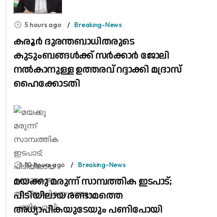
5 hours ago
Breaking-News
കരൂർ ദുരന്തബാധിതരുടെ
കുടുംബങ്ങൾക്ക് സർക്കാർ ജോലി
നൽകാനുള്ള ഉത്തരവ് റദ്ദാക്കി മദ്രാസ്
ഹൈക്കോടതി
10 hours ago
Breaking-News
മയക്കു മരുന്ന് സാമ്പത്തിക ഇടപാട്;
പിടിയിലായ രണ്ടാമത്തെ
അധ്യാപികയുടേയും പണിപോയി