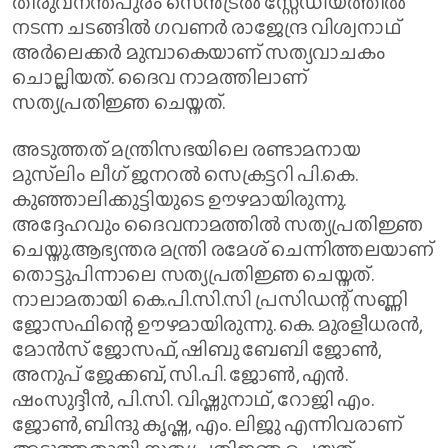
തിരുവനന്തപുരം സെൻട്രൽ സ്റ്റേഡിയത്തിൽ
നടന്ന ചടങ്ങിൽ ഗവണർ രാജേന്ദ്ര വിശ്വനാഥ്
അർലെക്കർ മുമ്പാകെയാണ് സത്യവാചകം
ചൊല്ലിയത്. ദൈവ നാമത്തിലാണ്
സത്യപ്രതിജ്ഞ ചെയ്തത്.
അടുത്തത് മന്ത്രിസഭയിലെ രണ്ടാമനായ
മുസ്‍ലിം ലീഗ് ജനറൽ സെക്രട്ടറി പി.കെ.
കുഞ്ഞാലിക്കുട്ടിയുടെ ഊഴമായിരുന്നു.
അദ്ദേഹവും ദൈവനാമത്തിൽ സത്യപ്രതിജ്ഞ
ചെയ്തു.ആഭ്യന്തര മന്ത്രി രമേശ് ചെന്നിത്തലയാണ്
തൊട്ടുപിന്നാലെ സത്യപ്രതിജ്ഞ ചെയ്തത്.
നാലാമതായി കെ.പി.സി.സി പ്രസിഡന്റ് സണ്ണി
ജോസഫിന്റെ ഊഴമായിരുന്നു. കെ. മുരളീധരൻ,
മോൻസ് ജോസഫ്, ഷിബു ബേബി​ ജോൺ,
അനുപ് ജേക്കബ്, സി.പി. ജോൺ, എൻ.
ഷംസുദ്ദീൻ, പി.സി. വിഷ്ണുനാഥ്, റോജി എം.
ജോൺ, ബിന്ദു കൃഷ്ണ, എം. ലിജു എന്നിവരാണ്