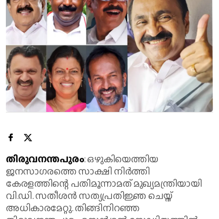
തിരുവനന്തപുരം
: ഒഴുകിയെത്തിയ
ജനസാഗരത്തെ സാക്ഷി നിർത്തി
കേരളത്തിന്റെ പതിമൂന്നാമത് മുഖ്യമന്ത്രിയായി
വി.ഡി. സതീശൻ സത്യപ്രതിജ്ഞ ചെയ്ത്
അധികാരമേറ്റു. തിങ്ങിനിറഞ്ഞ