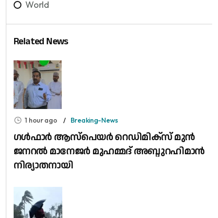
World
Related News
1 hour ago
Breaking-News
​ഗൾഫാർ ആസ്പെയർ റെഡിമിക്സ് മുൻ
ജനറൽ മാനേജർ മുഹമ്മദ് അബ്ദുറഹിമാൻ
നിര്യാതനായി