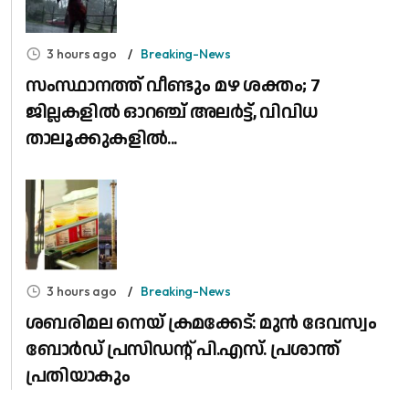
3 hours ago
Breaking-News
സംസ്ഥാനത്ത് വീണ്ടും മഴ ശക്തം; 7
ജില്ലകളിൽ ഓറഞ്ച് അലർട്ട്, വിവിധ
താലൂക്കുകളിൽ...
3 hours ago
Breaking-News
ശബരിമല നെയ് ക്രമക്കേട്: മുൻ ദേവസ്വം
ബോർഡ് പ്രസിഡന്റ് പി.എസ്. പ്രശാന്ത്
പ്രതിയാകും