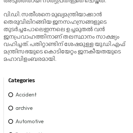
അടുത്തതായി സത്യപ്രതിജ്ഞ ചെയ്തത്.
വി.ഡി. സതീശനെ മുഖ്യമന്ത്രിയാക്കാൻ
തെരുവിലിറങ്ങിയ ജനസഹസ്രങ്ങളുടെ
തുടർച്ചപോലെഇന്നലെ ഉച്ചമുതൽ വൻ
ജനപ്രവാഹത്തിനാണ് തലസ്ഥാനം സാക്ഷ്യം
വഹിച്ചത്. പതിറ്റാണ്ടിന് ശേഷമുള്ള യു.ഡി.എഫ്
മന്ത്രിസഭയുടെ കൊടിയേറ്റം ജനകീയതയുടെ
മഹാവിളംബരമായി.
Categories
Accident
archive
Automotive