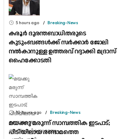
5 hours ago
Breaking-News
കരൂർ ദുരന്തബാധിതരുടെ
കുടുംബങ്ങൾക്ക് സർക്കാർ ജോലി
നൽകാനുള്ള ഉത്തരവ് റദ്ദാക്കി മദ്രാസ്
ഹൈക്കോടതി
10 hours ago
Breaking-News
മയക്കു മരുന്ന് സാമ്പത്തിക ഇടപാട്;
പിടിയിലായ രണ്ടാമത്തെ