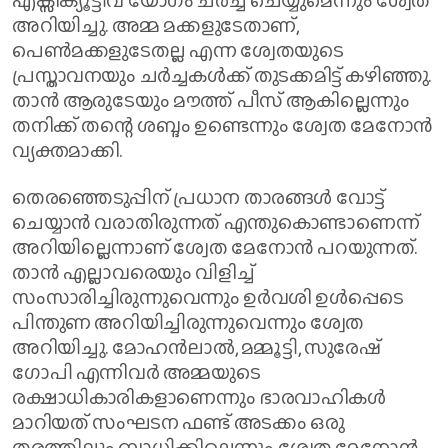
എക്സിക്യൂട്ടീവ് യോഗം ചർച്ച ചെയ്യുമെന്നും ശ്വേത
അറിയിച്ചു. ‌അമ്മ മക്കളുടേതാണ്,
പെൺമക്കളുടേതല്ല എന്ന ശ്വേതയുടെ
പ്രസ്താവനയും ചർച്ചകൾക്ക് തുടക്കമിട്ട് കഴിഞ്ഞു.
താൻ ആരുടേയും മൗത്ത് പീസ് ആകില്ലെന്നും
‌തനിക്ക് തന്റെ ശബ്ദം ഉണ്ടെന്നും ശ്വേത മേനോൻ
വ്യക്തമാക്കി.
തെര‍‍ഞ്ഞെടുപ്പിന് പ്രധാന താരങ്ങൾ വോട്ട്
ചെയ്യാൻ വരാതിരുന്നത് എന്തുകൊണ്ടാണെന്ന്
അറിയില്ലെന്നാണ് ശ്വേത മേനോൻ പറയുന്നത്.
താൻ എല്ലാവരെയും വിളിച്ച്
സംസാരിച്ചിരുന്നുവെന്നും ഉർവശി ഉൾപ്പെടെ
പിന്തുണ അറിയിച്ചിരുന്നുവെന്നും ശ്വേത
അറിയിച്ചു. മോഹൻലാൽ, മമ്മൂട്ടി, സുരേഷ്
ഗോപി എന്നിവർ അമ്മയുടെ
രക്ഷാധികാരികളാണെന്നും ഭാരവാഹികൾ
മാറിയത് സംഘടന ഫണ്ട്‌ അടക്കം ഒരു
തരത്തിലും ബാധിക്കില്ലെന്നും ശ്വേത മേനോൻ