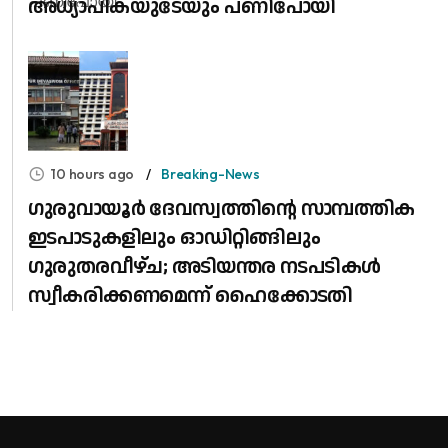
അധ്യാപികയുടേയും പണിപോയി
10 hours ago
Breaking-News
ഗുരുവായൂർ ദേവസ്വത്തിന്റെ സാമ്പത്തിക
ഇടപാടുകളിലും ഓഡിറ്റിങ്ങിലും ​
ഗുരുതരവീഴ്ച; അടിയന്തര നടപടികൾ
സ്വീകരിക്കണമെന്ന് ഹൈക്കോടതി