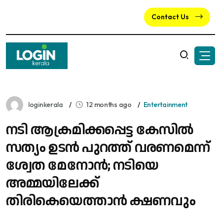
Contact Us
loginkerala
12 months ago
Entertainment
നടി ആക്രമിക്കപ്പെട്ട കേസിൽ
സത്യം ഉടൻ പുറത്ത് വരണമെന്ന്
ശ്വേത മേനോൻ; നടിയെ
അമ്മയിലേക്ക്
തിരികെയെത്താൻ ക്ഷണവും