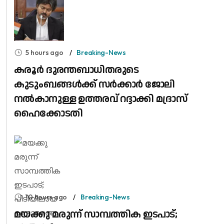
5 hours ago
Breaking-News
കരൂർ ദുരന്തബാധിതരുടെ
കുടുംബങ്ങൾക്ക് സർക്കാർ ജോലി
നൽകാനുള്ള ഉത്തരവ് റദ്ദാക്കി മദ്രാസ്
ഹൈക്കോടതി
10 hours ago
Breaking-News
മയക്കു മരുന്ന് സാമ്പത്തിക ഇടപാട്;