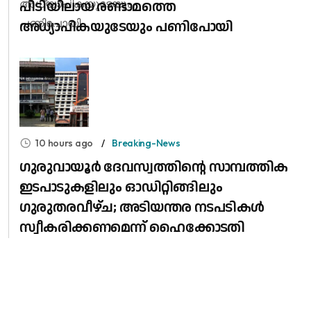
പിടിയിലായ രണ്ടാമത്തെ
അധ്യാപികയുടേയും പണിപോയി
10 hours ago
Breaking-News
ഗുരുവായൂർ ദേവസ്വത്തിന്റെ സാമ്പത്തിക
ഇടപാടുകളിലും ഓഡിറ്റിങ്ങിലും ​
ഗുരുതരവീഴ്ച; അടിയന്തര നടപടികൾ
സ്വീകരിക്കണമെന്ന് ഹൈക്കോടതി