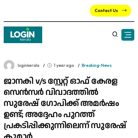
Contact Us
loginkerala
1 year ago
Breaking-News
ജാനകി v/s സ്റ്റേറ്റ് ഓഫ് കേരള
സെൻസർ വിവാദത്തിൽ
സുരേഷ് ഗോപിക്ക് അമർഷം
ഉണ്ട്; അദ്ദേഹം പുറത്ത്
പ്രകടിപ്പിക്കുന്നിലെന്ന് സുരേഷ്
കുമാർ