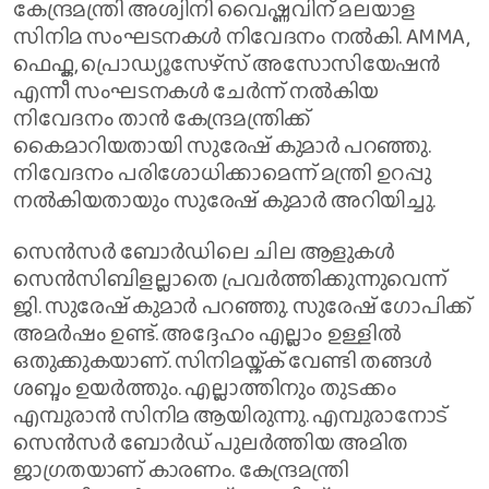
കേന്ദ്രമന്ത്രി അശ്വിനി വൈഷ്ണവിന് മലയാള
സിനിമ സംഘടനകൾ നിവേദനം നൽകി. AMMA,
ഫെഫ്ക, പ്രൊഡ്യൂസേഴ്സ് അസോസിയേഷൻ
എന്നീ സംഘടനകൾ ചേർന്ന് നൽകിയ
നിവേദനം താൻ കേന്ദ്രമന്ത്രിക്ക്
കൈമാറിയതായി സുരേഷ് കുമാർ പറഞ്ഞു.
നിവേദനം പരിശോധിക്കാമെന്ന് മന്ത്രി ഉറപ്പു
നൽകിയതായും സുരേഷ് കുമാർ അറിയിച്ചു.
സെൻസർ ബോർഡിലെ ചില ആളുകൾ
സെൻസിബിളല്ലാതെ പ്രവർത്തിക്കുന്നുവെന്ന്
ജി. സുരേഷ് കുമാർ പറഞ്ഞു. സുരേഷ് ഗോപിക്ക്
അമർഷം ഉണ്ട്. അദ്ദേഹം എല്ലാം ഉള്ളിൽ
ഒതുക്കുകയാണ്. സിനിമയ്ക്ക് വേണ്ടി തങ്ങൾ
ശബ്ദം ഉയർത്തും. എല്ലാത്തിനും തുടക്കം
എമ്പുരാൻ സിനിമ ആയിരുന്നു. എമ്പുരാനോട്
സെൻസർ ബോർഡ് പുലർത്തിയ അമിത
ജാഗ്രതയാണ് കാരണം. കേന്ദ്രമന്ത്രി