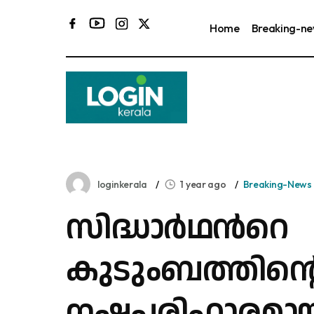
Home
Breaking-n
loginkerala
1 year ago
Breaking-News
സിദ്ധാർഥന്‍റെ
കുടുംബത്തിന്റ
നഷ്ടപരിഹാരമായ