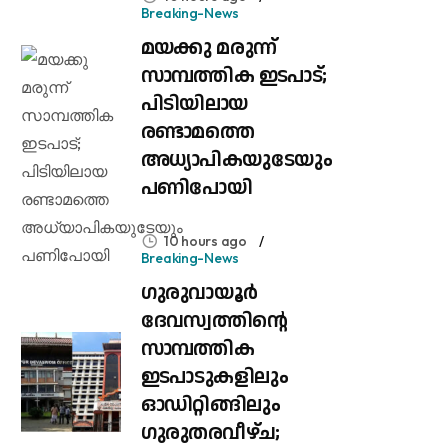
Breaking-News
മയക്കു മരുന്ന്
സാമ്പത്തിക ഇടപാട്;
പിടിയിലായ
രണ്ടാമത്തെ
അധ്യാപികയുടേയും
പണിപോയി
10 hours ago
Breaking-News
ഗുരുവായൂർ
ദേവസ്വത്തിന്റെ
സാമ്പത്തിക
ഇടപാടുകളിലും
ഓഡിറ്റിങ്ങിലും ​
ഗുരുതരവീഴ്ച;