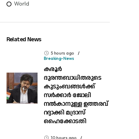
World
Related News
5 hours ago
Breaking-News
കരൂർ
ദുരന്തബാധിതരുടെ
കുടുംബങ്ങൾക്ക്
സർക്കാർ ജോലി
നൽകാനുള്ള ഉത്തരവ്
റദ്ദാക്കി മദ്രാസ്
ഹൈക്കോടതി
10 hours ago