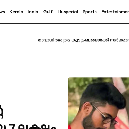
ews
Kerala
India
Gulf
Lk-special
Sports
Entertainme
കരൂർ ദുരന്തബാധിതരുടെ കുടുംബങ്ങൾക്ക് സർക്കാർ ജോലി
െ
 7 ലക്ഷം