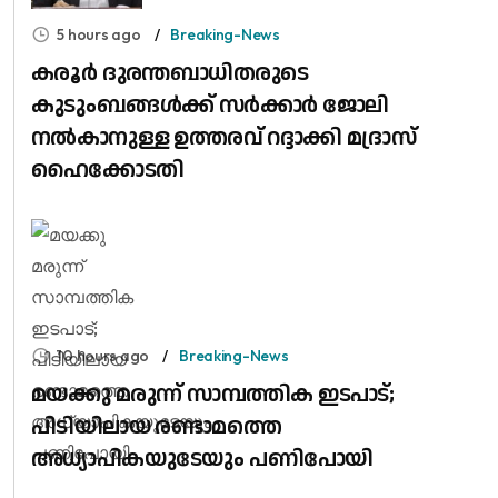
5 hours ago
Breaking-News
കരൂർ ദുരന്തബാധിതരുടെ
കുടുംബങ്ങൾക്ക് സർക്കാർ ജോലി
നൽകാനുള്ള ഉത്തരവ് റദ്ദാക്കി മദ്രാസ്
ഹൈക്കോടതി
10 hours ago
Breaking-News
മയക്കു മരുന്ന് സാമ്പത്തിക ഇടപാട്;
പിടിയിലായ രണ്ടാമത്തെ
അധ്യാപികയുടേയും പണിപോയി