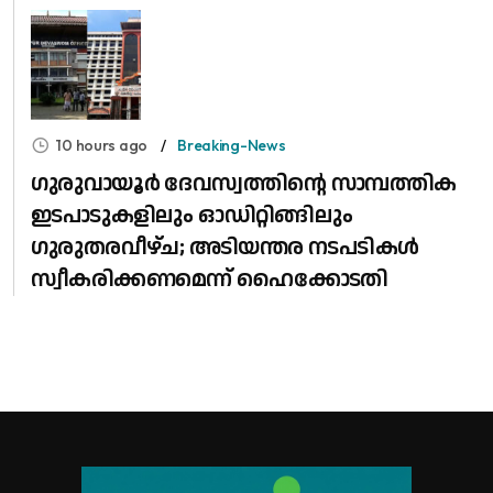
10 hours ago
Breaking-News
ഗുരുവായൂർ ദേവസ്വത്തിന്റെ സാമ്പത്തിക
ഇടപാടുകളിലും ഓഡിറ്റിങ്ങിലും ​
ഗുരുതരവീഴ്ച; അടിയന്തര നടപടികൾ
സ്വീകരിക്കണമെന്ന് ഹൈക്കോടതി