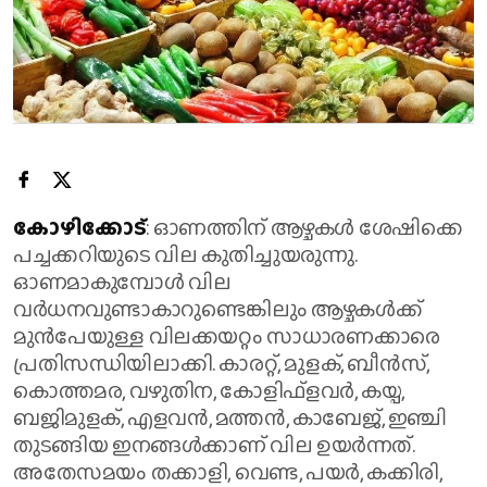
കോഴിക്കോട്
: ഓണത്തിന് ആഴ്ചകൾ ശേഷിക്കെ
പച്ചക്കറിയുടെ വില കുതിച്ചുയരുന്നു.
ഓണമാകുമ്പോൾ വില
വർധനവുണ്ടാകാറുണ്ടെങ്കിലും ആഴ്ചകൾക്ക്
മുൻപേയുള്ള വിലക്കയറ്റം സാധാരണക്കാരെ
പ്രതിസന്ധിയിലാക്കി. കാരറ്റ്, മുളക്, ബീൻസ്,
കൊത്തമര, വഴുതിന, കോളിഫ്ളവർ, കയ്പ,
ബജിമുളക്, എളവൻ, മത്തൻ, കാബേജ്, ഇഞ്ചി
തുടങ്ങിയ ഇനങ്ങൾക്കാണ് വില ഉയർന്നത്.
അതേസമയം തക്കാളി, വെണ്ട, പയർ, കക്കിരി,