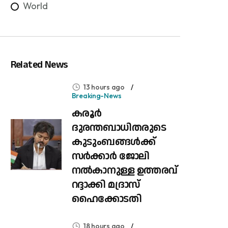
World
Related News
13 hours ago
Breaking-News
കരൂർ
ദുരന്തബാധിതരുടെ
കുടുംബങ്ങൾക്ക്
സർക്കാർ ജോലി
നൽകാനുള്ള ഉത്തരവ്
റദ്ദാക്കി മദ്രാസ്
ഹൈക്കോടതി
18 hours ago