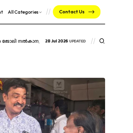
Contact Us
nt
All Categories
 നൽകാനുള്ള ഉത്തരവ് റദ്ദാക്കി മദ്രാസ് ഹൈക്കോടതി
28 Jul 2026
മയക
UPDATED