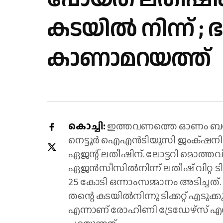
കടയിൽ നിന്ന് ; ഭ
കാണാമറയത്ത്
കൊച്ചി:
ഇത്തവണത്തെ ഓണം ബമ്പർ ഭാ​
നെട്ടൂർ ഐഎൻടിയുസി ജംക്‌ഷനില
ഏജന്റ് ലതീഷിന്. ലോട്ടറി മൊത
ഏജൻസീസിൽനിന്ന് ലതീഷ് വിറ്റ ട
25 കോടി ഒന്നാംസമ്മാനം അടിച്ചത്
തന്റെ കടയിൽനിന്നു ടിക്കറ്റ് എടുക
എന്നാണ് രോഹിണി ട്രേഡേഴ്സ് എന