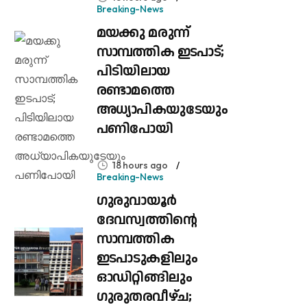
Breaking-News
മയക്കു മരുന്ന്
സാമ്പത്തിക ഇടപാട്;
പിടിയിലായ
രണ്ടാമത്തെ
അധ്യാപികയുടേയും
പണിപോയി
18 hours ago
Breaking-News
ഗുരുവായൂർ
ദേവസ്വത്തിന്റെ
സാമ്പത്തിക
ഇടപാടുകളിലും
ഓഡിറ്റിങ്ങിലും ​
ഗുരുതരവീഴ്ച;