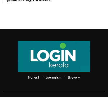
Honest
Journalism
Bravery
Copyright:
Any unauthorized use or reproduction of
Loginkerala
content
for commercial purposes is