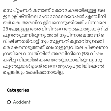
സെ​പ്റ്റം​ബ​ര്‍ 28നാ​ണ് കോ​റ​മം​ഗ​ല​യി​ലു​ള​ള ഒ​ല
ഇ​ല​ക്ട്രി​ക്‌​സി​ലെ ഹോ​മോ​ലോ​ഗേ​ഷ​ന്‍ എ​ഞ്ചി​നീ​
യ​ര്‍ കെ. ​അ​ര​വി​ന്ദ് ജീ​വ​നൊ​ടു​ക്കി​യ​ത്. പി​ന്നാ​ലെ
28 പേ​ജു​ള്ള അ​ര​വി​ന്ദി​ന്‍റെ ആ​ത്മ​ഹ​ത്യാ​ക്കു​റി​പ്പ്
പു​റ​ത്തു​വ​ന്നി​രു​ന്നു. അ​തി​നു​പി​ന്നാ​ലെ​യാ​ണ് ഭ​
വി​ഷ് അ​ഗ​ര്‍​വാ​ളി​നും സു​ബ്ര​ത് കു​മാ​റി​നു​മെ​തി​
രെ കേ​സെ​ടു​ത്ത​ത്. ബം​ഗു​ളൂ​രു​വി​ലെ ചി​ക്ക​ല​സാ​
ന്ദ്ര​യി​ലെ വ​സ​തി​യി​ല്‍ അ​ര​വി​ന്ദി​നെ (38) വി​ഷം
ക​ഴി​ച്ച നി​ല​യി​ല്‍ ക​ണ്ടെ​ത്തു​ക​യാ​യി​രു​ന്നു. സു​
ഹൃ​ത്തു​ക്ക​ള്‍ ഉ​ട​ന്‍ ത​ന്നെ ആ​ശു​പ​ത്രി​യി​ലെ​ത്തി​
ച്ചെ​ങ്കി​ലും ര​ക്ഷി​ക്കാ​നാ​യി​ല്ല.
Categories
Accident