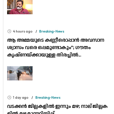
4 hours ago
Breaking-News
ആ അമ്മയുടെ കണ്ണീരൊപ്പാൻ അവസാന
ശ്വാസം വരെ ഒപ്പമുണ്ടാകും”; ഗൗതം
കൃഷ്ണയ്ക്കായുള്ള തിരച്ചിൽ...
1 day ago
Breaking-News
വ​ട​ക്ക​ൻ ജി​ല്ല​ക​ളി​ൽ ഇ​ന്നും മ​ഴ; നാ​ല് ജി​ല്ല​ക​
ളി​ൽ മ​ഴ മു​ന്ന​റി​യി​പ്പ്