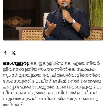
ബം​ഗു​ളൂ​രു:
ഒ​ല ഇ​ല​ക്ട്രി​ക്‌​സി​ലെ എ​ഞ്ചി​നീ​യ​ര്‍
ജീ​വ​നൊ​ടു​ക്കി​യ സം​ഭ​വ​ത്തി​ല്‍ ഒ​ല സ്ഥാ​പ​ക​
നും സി​ഇ​ഒ​യു​മാ​യ ഭ​വി​ഷ് അ​ഗ​ര്‍​വാ​ളി​നെ​തി​രെ
കേ​സെ​ടു​ത്ത് പോ​ലീ​സ്. ഭ​വി​ഷി​നെ​തി​രെ ആ​ത്മ​
ഹ​ത്യാ പ്രേ​ര​ണാ​ക്കു​റ്റ​ത്തി​നാ​ണ് ബം​ഗു​ളൂ​രു പോ​
ലീ​സ് കേ​സെ​ടു​ത്ത​ത്. ഒ​ല സീ​നി​യ​ര്‍ ഓ​ഫീ​സ​ര്‍
സു​ബ്ര​ത കു​മാ​ര്‍ ദാ​സി​നെ​തി​രെ​യും കേ​സെ​ടു​
ത്തി​ട്ടു​ണ്ട്.