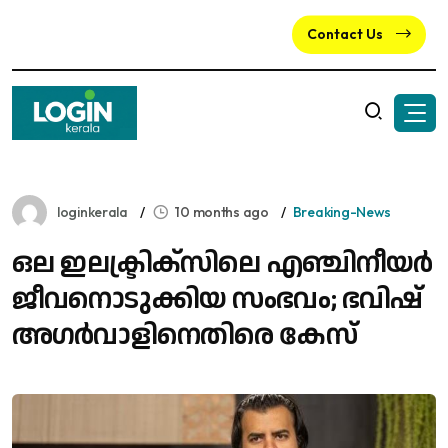
Contact Us
loginkerala
10 months ago
Breaking-News
ഒ​ല ഇ​ല​ക്ട്രി​ക്‌​സി​ലെ എ​ഞ്ചി​നീ​യ​ര്‍
ജീ​വ​നൊ​ടു​ക്കി​യ സംഭവം; ഭ​വി​ഷ്
അ​ഗ​ര്‍​വാ​ളി​നെ​തി​രെ കേ​സ്