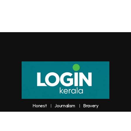
Honest
Journalism
Bravery
y unauthorized use or reproduction of
Loginkerala
content for commercia