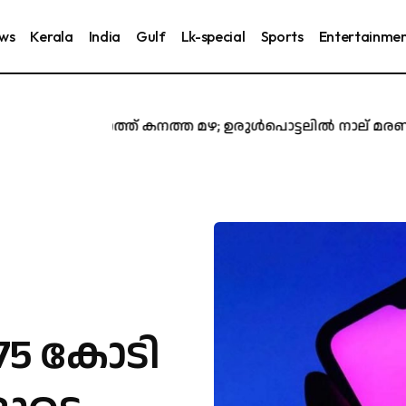
ews
Kerala
India
Gulf
Lk-special
Sports
Entertainme
സംസ്ഥാനത്ത് കനത്ത മഴ; ഉരുൾപൊട്ടലിൽ നാല് മരണം, ഒമ്പ
 1.75 കോടി