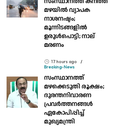
സംസ്ഥാനത്ത് കനത്ത
മഴയിൽ വ്യാപക
നാശനഷ്ടം;
മൂന്നിടങ്ങളിൽ
ഉരുൾപൊട്ടി; നാല്
മരണം
17 hours ago
Breaking-News
സംസ്ഥാനത്ത്
മഴക്കെടുതി രൂക്ഷം;
ദുരന്തനിവാരണ
പ്രവർത്തനങ്ങൾ
ഏകോപിപ്പിച്ച്
മുഖ്യമന്ത്രി