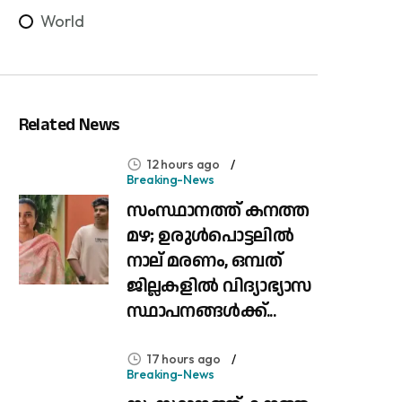
World
Related News
12 hours ago
Breaking-News
സംസ്ഥാനത്ത് കനത്ത
മഴ; ഉരുൾപൊട്ടലിൽ
നാല് മരണം, ഒമ്പത്
ജില്ലകളിൽ വിദ്യാഭ്യാസ
സ്ഥാപനങ്ങൾക്ക്...
17 hours ago
Breaking-News