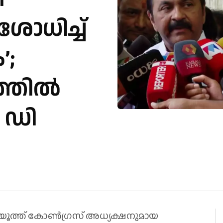
ോധിച്ച്
’;
ടത്തിൽ
 ഡി
ൂത്ത് കോൺഗ്രസ് അധ്യക്ഷനുമായ