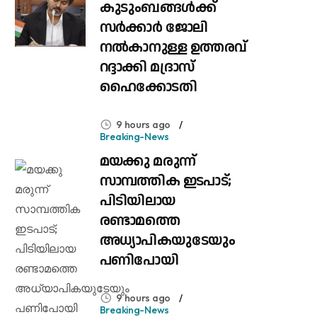
കുടുംബങ്ങൾക്ക്
സർക്കാർ ജോലി
നൽകാനുള്ള ഉത്തരവ്
റദ്ദാക്കി മദ്രാസ്
ഹൈക്കോടതി
9 hours ago
Breaking-News
മയക്കു മരുന്ന്
സാമ്പത്തിക ഇടപാട്;
പിടിയിലായ
രണ്ടാമത്തെ
അധ്യാപികയുടേയും
പണിപോയി
9 hours ago
Breaking-News