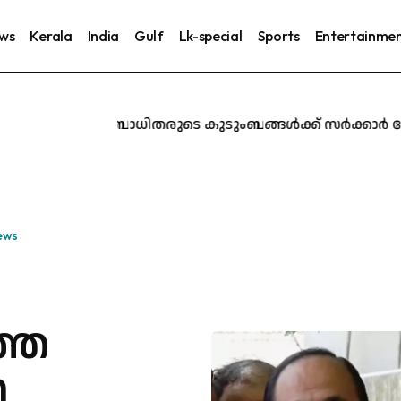
ews
Kerala
India
Gulf
Lk-special
Sports
Entertainme
ൂർ ദുരന്തബാധിതരുടെ കുടുംബങ്ങൾക്ക് സർക്കാർ ജോലി നൽ
ews
ത്ത
ി