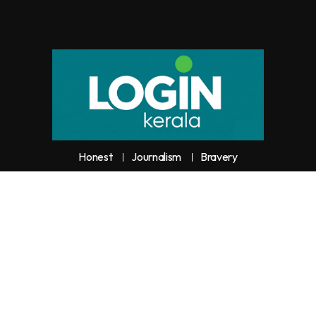
Honest
Journalism
Bravery
y unauthorized use or reproduction of
Loginkerala
content for commercia
trictly prohibited and constitutes copyright infringement liable to legal actio