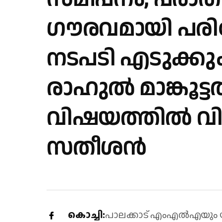
ഗൗരവമായി പരിശ
നടപടി എടുക്കും
രാഹുൽ മാങ്കൂട്
വിഷയത്തിൽ വി
സതീശൻ
കൊച്ചി:
പാലക്കാട് എംഎൽഎയും യ