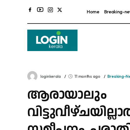
Home
Breaking-n
കര
loginkerala
11 months ago
Breaking-N
ആരായാലും
വിട്ടുവീഴ്ചയില്ലാ
സമീപനം, പരാത