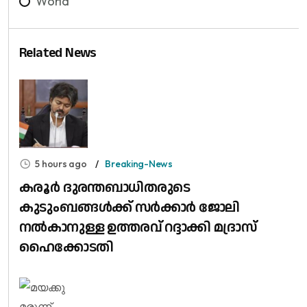
World
Related News
5 hours ago
Breaking-News
കരൂർ ദുരന്തബാധിതരുടെ
കുടുംബങ്ങൾക്ക് സർക്കാർ ജോലി
നൽകാനുള്ള ഉത്തരവ് റദ്ദാക്കി മദ്രാസ്
ഹൈക്കോടതി