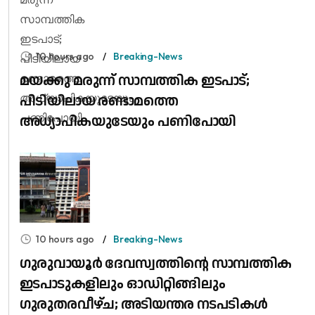
10 hours ago
Breaking-News
മയക്കു മരുന്ന് സാമ്പത്തിക ഇടപാട്;
പിടിയിലായ രണ്ടാമത്തെ
അധ്യാപികയുടേയും പണിപോയി
10 hours ago
Breaking-News
ഗുരുവായൂർ ദേവസ്വത്തിന്റെ സാമ്പത്തിക
ഇടപാടുകളിലും ഓഡിറ്റിങ്ങിലും ​
ഗുരുതരവീഴ്ച; അടിയന്തര നടപടികൾ