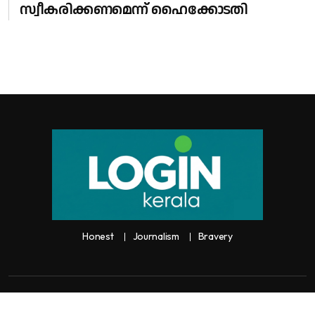
സ്വീകരിക്കണമെന്ന് ഹൈക്കോടതി
Honest
Journalism
Bravery
Copyright:
Any unauthorized use or reproduction of
Loginkerala
content