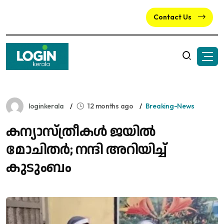
Contact Us
loginkerala
12 months ago
Breaking-News
കന്യാസ്ത്രീകൾ ജയിൽ
മോചിതർ; നന്ദി അറിയിച്ച്
കുടുംബം