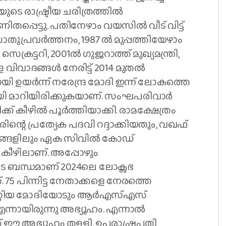
യുടെ രാഷ്ട്രീയ ചരിത്രത്തിൽ
തപ്പെട്ടു. പതിനേഴാം വയസിൽ വീട് വിട്ട്
്രവർത്തനം, 1987 ൽ മുപ്പത്തിയേഴാം
ട്ടറി, 2001ൽ ഗുജറാത്ത് മുഖ്യമന്ത്രി,
വിവാദങ്ങൾ നേരിട്ട് 2014 മുതൽ
യായി ഉയർന്ന് നരേന്ദ്ര മോദി ഇന്ന് ലോകത്തെ
ി മാറിയിരിക്കുകയാണ്. സംഘപരിവാർ
ിക്ക് കീഴിൽ പൂർത്തിയാക്കി. രാമക്ഷേത്രം
രിന്റെ പ്രത്യേക പദവി റദ്ദാക്കിയതും, വഖഫ്
ങ്ങളിലും ഏക സിവിൽ കോഡ്
് കീഴിലാണ്. അപ്പോഴും
ബന്ധമാണ് 2024ലെ ലോക്സഭ
75 പിന്നിട്ട നേതാക്കളെ നേരത്തെ
 മാറ്റിയ മോദിയോടും ആർഎസ്എസ്
 എന്നായിരുന്നു അഭ്യൂഹം. എന്നാൽ
ഭ്യൂഹം തള്ളി. ഉപരാഷ്ട്രപതി