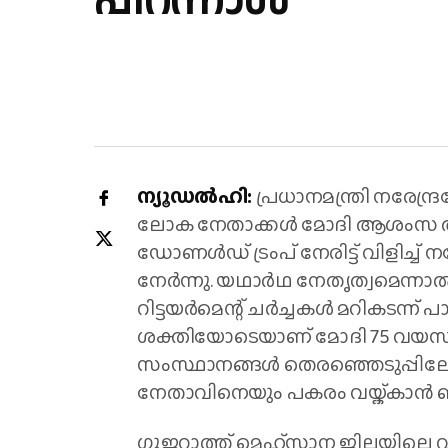
ന്യൂഡൽഹി:
പ്രധാനമന്ത്രി നരേന്ദ
ലോക നേതാക്കൾ മോദി ആശംസ അറിയി
ഡോണൾഡ് ട്രംപ് നേരിട്ട് വിളിച്ച
നേര്‍ന്നു. യഥാർഥ നേതൃത്വമെന്നാൽ
റിട്ടയർമെന്റ് ചർച്ചകൾ മറികടന്ന്
ശക്തിയോടെയാണ് മോദി 75 വയസ് 
സംസ്ഥാനങ്ങൾ തെരഞ്ഞെടുപ്പിലേക്
നേതാവിനെയും പകരം വയ്ക്കാൻ ബി
ഗുജറാത്ത് മെഹ്സാന ജില്ലയിലെ വ