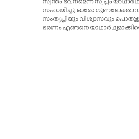
സ്വന്തം ഭവനമെന്ന സ്വപ്നം യാഥാർ
സഹായിച്ചു. ഓരോ ഗുണഭോക്താവി
സംതൃപ്തിയും വിശ്വാസവും പൊതുജന
ഭരണം എങ്ങനെ യാഥാർഥ്യമാക്കിയെന