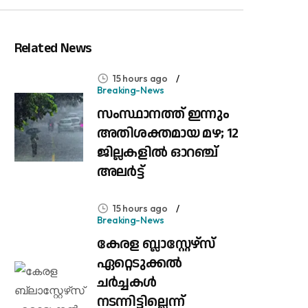
Related News
15 hours ago
Breaking-News
സം​സ്ഥാ​ന​ത്ത് ഇ​ന്നും
അ​തി​ശ​ക്ത​മാ​യ മ​ഴ; 12
ജില്ലകളിൽ ഓറഞ്ച്
അലർട്ട്
15 hours ago
Breaking-News
കേരള ബ്ലാസ്റ്റേഴ്‌സ്
ഏറ്റെടുക്കൽ
ചർച്ചകൾ
നടന്നിട്ടില്ലെന്ന്