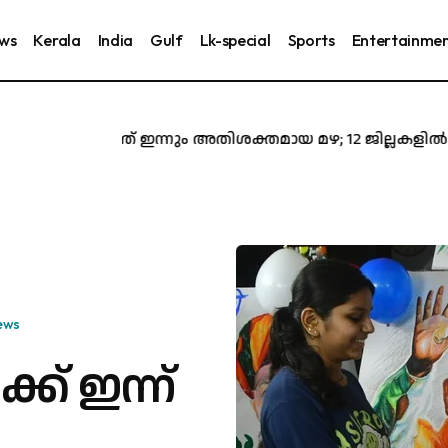
ews
Kerala
India
Gulf
Lk-special
Sports
Entertainme
സം​സ്ഥാ​ന​ത്ത് ഇ​ന്നും അ​തി​ശ​ക്ത​മാ​യ മ​ഴ; 12 ജില്ലകളിൽ ഓറ
ews
ക് ഇന്ന്