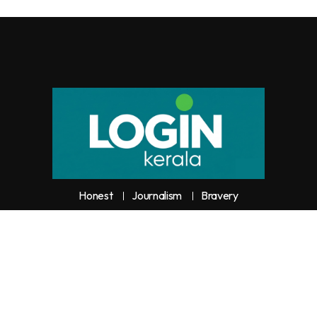
Honest
Journalism
Bravery
y unauthorized use or reproduction of
Loginkerala
content for commercia
trictly prohibited and constitutes copyright infringement liable to legal actio