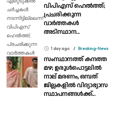
വിപിഎസ് ഹെൽത്ത്;
പ്രചരിക്കുന്ന
വാർത്തകൾ
അടിസ്ഥാന...
1 day ago
Breaking-News
സംസ്ഥാനത്ത് കനത്ത
മഴ; ഉരുൾപൊട്ടലിൽ
നാല് മരണം, ഒമ്പത്
ജില്ലകളിൽ വിദ്യാഭ്യാസ
സ്ഥാപനങ്ങൾക്ക്...