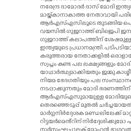
നരേന്ദ്ര ദാമോദർ ദാസ് മോദി ഇന്ത്യ
മായ്ക്കാനാകാത്ത നേതാവായി പരിണി
ആർഎസ്എസിലൂടെ തുടങ്ങിയ പൊതുപ
വയസിൽ ഗുജറാത്ത് ബിജെപി ജന സെക്ര
ഗുജറാത്ത് കലാപത്തിന് ശേഷമുള്ള 
ഇന്ത്യയുടെ പ്രധാനമന്ത്രി. പടിപടി
കരുത്തരായ നേതാക്കളിൽ ഒരാളായ
സ്വപ്നം കണ്ട പല ലക്ഷ്യങ്ങളും മോദ
യാഥാർത്ഥ്യമാക്കിയതും ജമ്മു കാശ്മീ
നിയമ ഭേദഗതിയും പല സംസ്ഥാന
നടപ്പാക്കുന്നതും മോദി ഭരണത്തിന
ആർഎസ്എസുമായുള്ള മോദിയുടെ 
തെരഞ്ഞെടുപ്പ് മുതൽ ചർച്ചയായത്. 
മാർഗ്ഗനിർദ്ദേശക മണ്ഡലിലേക്ക്
റിട്ടയർമെൻ്റിന് നിർദ്ദേശിക്കുമോ
സർസംഘചാലക് മോഹൻ ഭാഗവത് ഈ അ