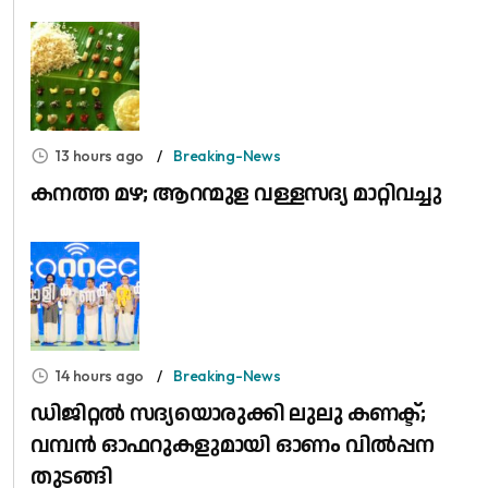
13 hours ago
Breaking-News
കനത്ത മഴ; ആറന്മുള വള്ളസദ്യ മാറ്റിവച്ചു
14 hours ago
Breaking-News
ഡിജിറ്റൽ സദ്യയൊരുക്കി ലുലു കണക്ട്;
വമ്പൻ ഓഫറുകളുമായി ഓണം വിൽപ്പന
തുടങ്ങി