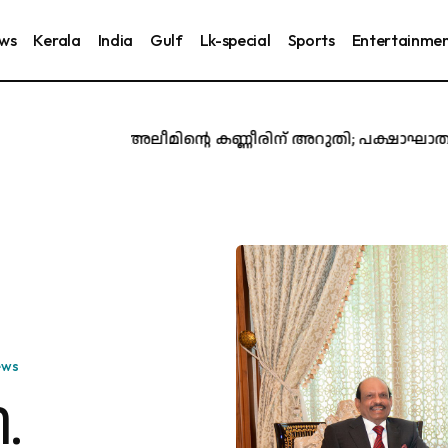
ews
Kerala
India
Gulf
Lk-special
Sports
Entertainme
അബ്ദുൽ അലീമിന്റെ കണ്ണീരിന് അറുതി; പക്ഷാഘാതം മൂലം
ews
ി.