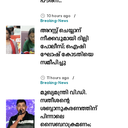
പൗരന്...
10 hours ago
Breaking-News
അറസ്റ്റ് ചെയ്യാന്‌
നീക്കവുമായി ദില്ലി
പോലീസ്; ഐഷി
ഘോഷ് കോടതിയെ
സമീപിച്ചു
11 hours ago
Breaking-News
മുഖ്യമന്ത്രി വി.ഡി.
സതീശന്റെ
ശബ്ദാനുകരണത്തിന്
പിന്നാലെ
സൈബറാക്രമണം;