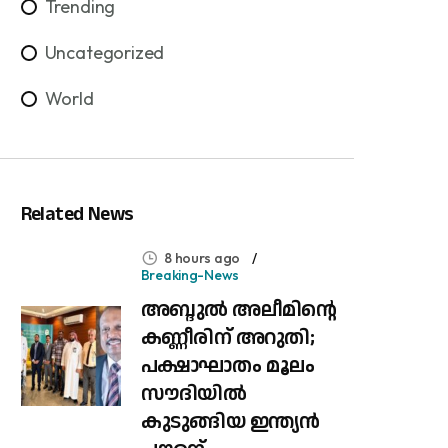
Trending
Uncategorized
World
Related News
8 hours ago
Breaking-News
അബ്ദുൽ അലീമിന്റെ
കണ്ണീരിന് അറുതി;
പക്ഷാഘാതം മൂലം
സൗദിയിൽ
കുടുങ്ങിയ ഇന്ത്യൻ