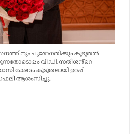
നത്തിനും പുരോഗതിക്കും കൂടുതൽ
യുന്നതോടൊപ്പം വി.ഡി. സതീശൻ്റെ
വാസി ക്ഷേമം കൂടുതലായി ഉറപ്പ്
ൂസഫലി ആശംസിച്ചു.