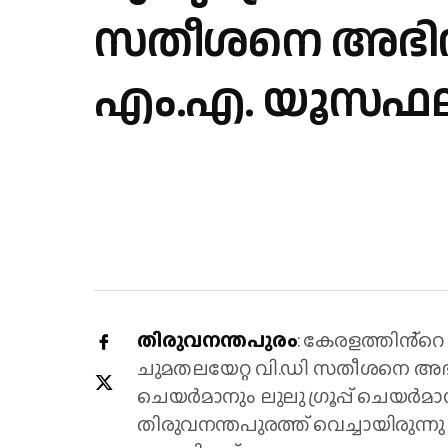
സതീശനെ അഭിനന്ദ
എം.എ. യൂസഫല
തിരുവനന്തപുരം
: കേരളത്തിൻ്റെ 
ചുമതലയേറ്റ വി.ഡി സതീശനെ അഭിനന
ചെയർമാനും ലുലു ഗ്രൂപ്പ് ചെയർ
തിരുവനന്തപുരത്ത് വെച്ചായിരുന്നു 