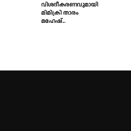
വിശദീകരണവുമായി
മിമിക്രി താരം
മഹേഷ്...