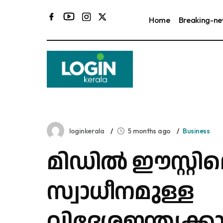
Home
Breaking-n
loginkerala
5 months ago
Business
മിഡിൽ ഈസ്റ്റില
സ്വാധീനമുള്ള
വിദേശഇന്ത്യക്ക