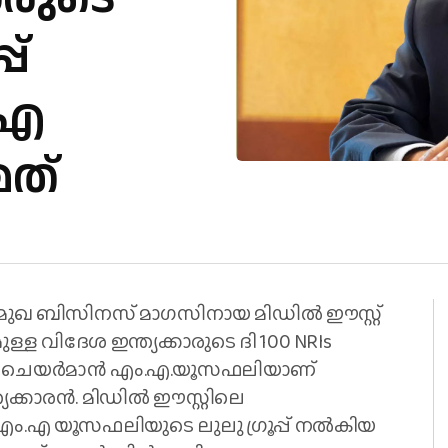
പ്
.എ
മത്
രമുഖ ബിസിനസ് മാ​ഗസിനായ മിഡിൽ ഈസ്റ്റ്
ുള്ള വിദേശ ഇന്ത്യക്കാരുടെ ദി 100 NRIs
ഗ്രൂപ്പ് ചെയർമാൻ എം.എ.യൂസഫലിയാണ്
്യക്കാരൻ. മിഡിൽ ഈസ്റ്റിലെ
 എം.എ യൂസഫലിയുടെ ലുലു ​ഗ്രൂപ്പ് നൽകിയ