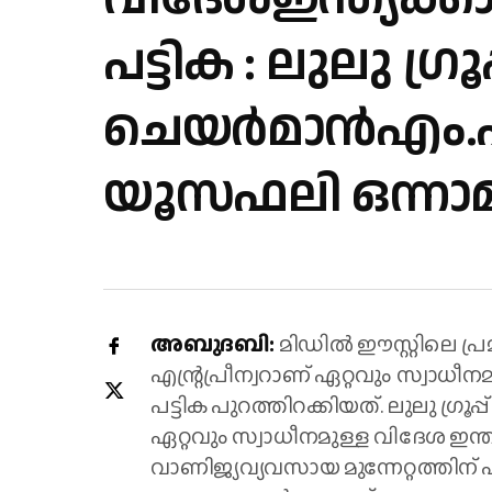
പട്ടിക : ലുലു ​ഗ്രൂപ്
ചെയർമാൻഎം
യൂസഫലി ഒന്നാ
അബുദബി:
മിഡിൽ ഈസ്റ്റിലെ പ്
എന്റ്രപ്രീന്വറാണ് ഏറ്റവും സ്വാധീനമ
പട്ടിക പുറത്തിറക്കിയത്. ലുലു ​
ഏറ്റവും സ്വാധീനമുള്ള വിദേശ ഇന്ത
വാണിജ്യവ്യവസായ മുന്നേറ്റത്തിന്