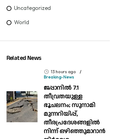
Uncategorized
World
Related News
13 hours ago
Breaking-News
ജപ്പാനിൽ 7.1
തീവ്രതയുള്ള
ഭൂചലനം; സുനാമി
മുന്നറിയിപ്പ്,
തീരപ്രദേശങ്ങളിൽ
നിന്ന് ഒഴിഞ്ഞുമാറാൻ