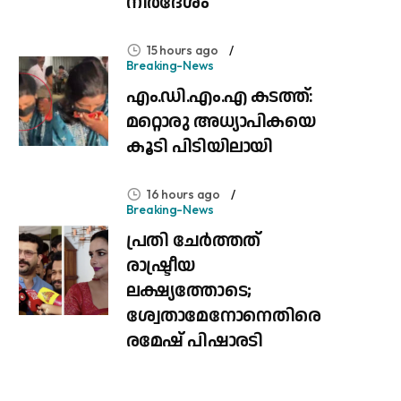
നിർദേശം
15 hours ago
Breaking-News
എം.ഡി.എം.എ കടത്ത്:
മറ്റൊരു അധ്യാപികയെ
കൂടി പിടിയിലായി
16 hours ago
Breaking-News
പ്രതി ചേർത്തത്
രാഷ്ട്രീയ
ലക്ഷ്യത്തോടെ;
ശ്വേതാമേനോനെതിരെ
രമേഷ് പിഷാരടി