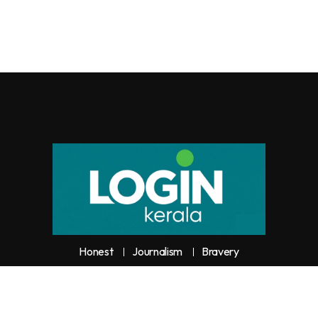
Honest
Journalism
Bravery
y unauthorized use or reproduction of
Loginkerala
content for commercia