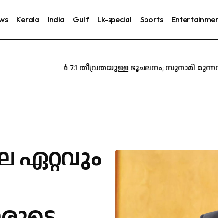
ews
Kerala
India
Gulf
Lk-special
Sports
Entertainme
ജപ്പാനിൽ 7.1 തീവ്രതയുള്ള ഭൂചലനം; സുനാമി മുന്നറിയ
െ ഏറ്റവും
ാരുടെ