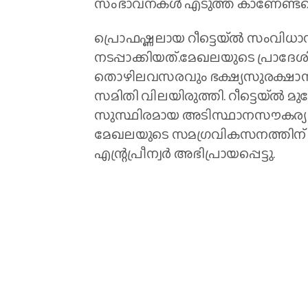
സംഭാവനകൾ എടുത്ത് കാണേണ്ടതെന്
പ്രൊഫഷ്ണലായ റീട്ടെയ്ൽ സംവിധാ
നടപ്പാക്കിയത്.മേഖലയുടെ പ്രാദേശിക
തൊഴിലവസരവും ഭക്ഷ്യസുരക്ഷാന
സമിതി വിലയിരുത്തി. റീട്ടെയ്ൽ മുന്നേ
സുസ്ഥിരമായ അടിസ്ഥാനസൗകര്യ 
മേഖലയുടെ സമ​ഗ്രവികസനത്തിന് വ
എന്റ്രപ്രീന്വർ അഭിപ്രായപ്പെട്ടു.