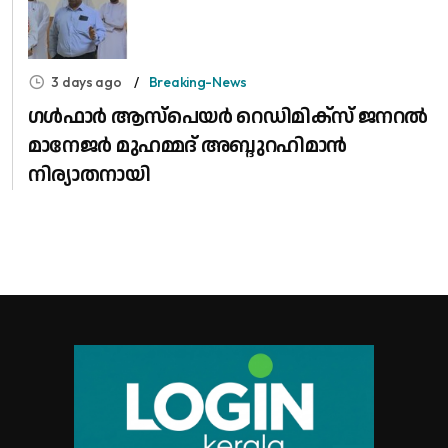
3 days ago
Breaking-News
​ഗൾഫാർ ആസ്പെയർ റെഡിമിക്സ് ജനറൽ
മാനേജർ മുഹമ്മദ് അബ്ദുറഹിമാൻ
നിര്യാതനായി