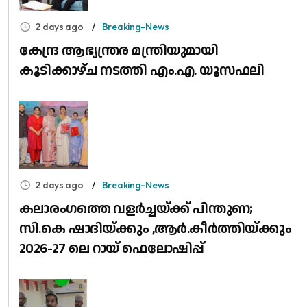
2 days ago
Breaking-News
കേന്ദ്ര ആഭ്യന്ത്രര മന്ത്രിയുമായി
കൂടിക്കാഴ്ച നടത്തി എം.എ. യൂസഫലി
2 days ago
Breaking-News
കലാരംഗത്തെ വളർച്ചയ്ക്ക് പിന്തുണ;
സി.കെ ഷാദിയ്ക്കും ,ആർ.കീർത്തിയ്ക്കും
2026-27 ലെ റായ് ഫെലോഷിപ്പ്