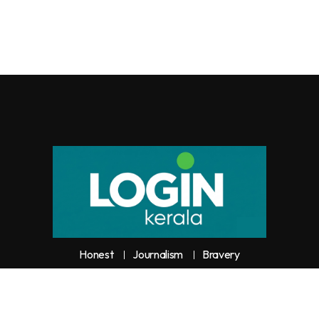
Honest
Journalism
Bravery
y unauthorized use or reproduction of
Loginkerala
content for commercia