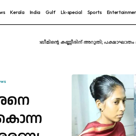
ews
Kerala
India
Gulf
Lk-special
Sports
Entertainme
അബ്ദുൽ അലീമിന്റെ കണ്ണീരിന് അറുതി; പക്ഷാഘാതം മൂലം 
ews
ാരനെ
 കൊന്ന