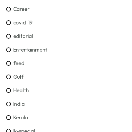
Career
covid-19
editorial
Entertainment
feed
Gulf
Health
India
Kerala
lk-special