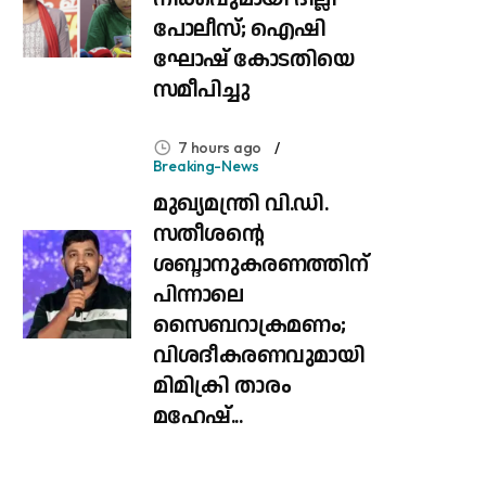
പോലീസ്; ഐഷി
ഘോഷ് കോടതിയെ
സമീപിച്ചു
7 hours ago
Breaking-News
മുഖ്യമന്ത്രി വി.ഡി.
സതീശന്റെ
ശബ്ദാനുകരണത്തിന്
പിന്നാലെ
സൈബറാക്രമണം;
വിശദീകരണവുമായി
മിമിക്രി താരം
മഹേഷ്...