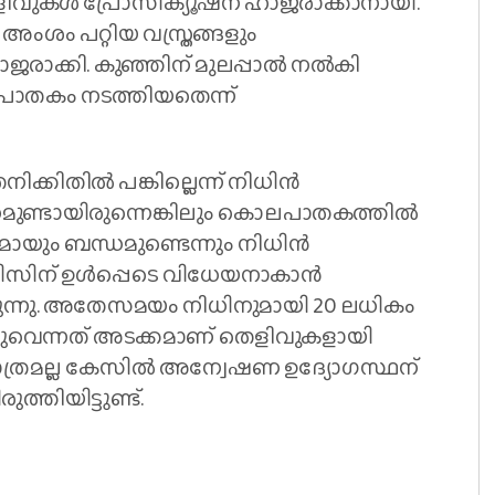
ളിവുകൾ പ്രോസിക്യൂഷന് ഹാജരാക്കാനായി.
അംശം പറ്റിയ വസ്ത്രങ്ങളും
ാജരാക്കി. കുഞ്ഞിന് മുലപ്പാൽ നൽകി
പാതകം നടത്തിയതെന്ന്
നിക്കിതിൽ പങ്കില്ലെന്ന് നിധിൻ
ന്ധമുണ്ടായിരുന്നെങ്കിലും കൊലപാതകത്തിൽ
ാളുമായും ബന്ധമുണ്ടെന്നും നിധിൻ
ിസിസിന് ഉൾപ്പെടെ വിധേയനാകാൻ
ിരുന്നു. അതേസമയം നിധിനുമായി 20 ലധികം
ുവെന്നത് അടക്കമാണ് തെളിവുകളായി
മാത്രമല്ല കേസിൽ അന്വേഷണ ഉദ്യോഗസ്ഥന്
്തിയിട്ടുണ്ട്.