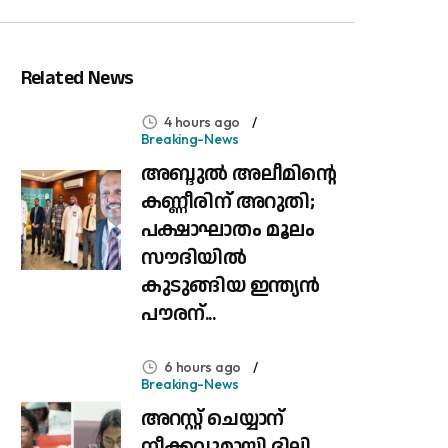
Related News
4 hours ago
Breaking-News
അബ്ദുൽ അലീമിന്റെ
കണ്ണീരിന് അറുതി;
പക്ഷാഘാതം മൂലം
സൗദിയിൽ
കുടുങ്ങിയ ഇന്ത്യൻ
പൗരന്...
6 hours ago
Breaking-News
അറസ്റ്റ് ചെയ്യാന്‌
നീക്കവുമായി ദില്ലി