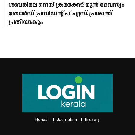
ശബരിമല നെയ് ക്രമക്കേട്: മുൻ ദേവസ്വം
ബോർഡ് പ്രസിഡന്റ് പി.എസ്. പ്രശാന്ത്
പ്രതിയാകും
Honest
Journalism
Bravery