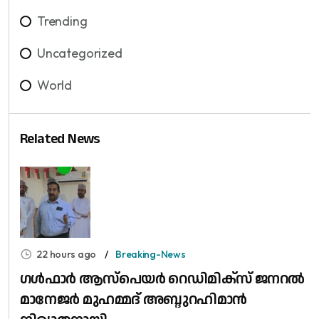
Trending
Uncategorized
World
Related News
22 hours ago
Breaking-News
​ഗൾഫാർ ആസ്പെയർ റെഡിമിക്സ് ജനറൽ
മാനേജർ മുഹമ്മദ് അബ്ദുറഹിമാൻ