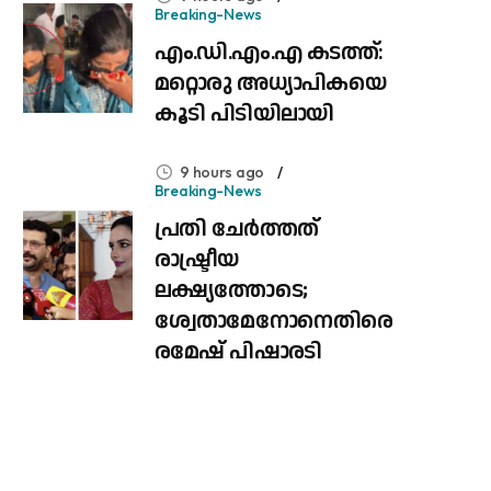
Breaking-News
എം.ഡി.എം.എ കടത്ത്:
മറ്റൊരു അധ്യാപികയെ
കൂടി പിടിയിലായി
9 hours ago
Breaking-News
പ്രതി ചേർത്തത്
രാഷ്ട്രീയ
ലക്ഷ്യത്തോടെ;
ശ്വേതാമേനോനെതിരെ
രമേഷ് പിഷാരടി