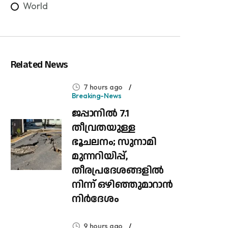
World
Related News
7 hours ago
Breaking-News
ജപ്പാനിൽ 7.1
തീവ്രതയുള്ള
ഭൂചലനം; സുനാമി
മുന്നറിയിപ്പ്,
തീരപ്രദേശങ്ങളിൽ
നിന്ന് ഒഴിഞ്ഞുമാറാൻ
നിർദേശം
9 hours ago