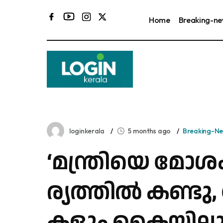
Home
Breaking-n
loginkerala
5 months ago
Breaking-N
‘മ​ന്ത്രി​യെ മോ​ശ
ര്യ​ത്തി​ൽ ക​ണ്ടു,
ക​ളും കൈ​യി​ലു​ണ്