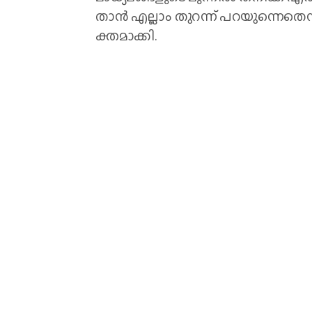
താ​ൻ എ​ല്ലാം തു​റ​ന്ന് പ​റ​യു​ന്നെ​
ക്ത​മാ​ക്കി.