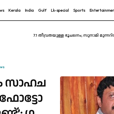
ews
Kerala
India
Gulf
Lk-special
Sports
Entertainme
ജപ്പാനിൽ 7.1 തീവ്രതയുള്ള ഭൂചലനം; സുനാമി മുന്നറിയി
ews
ം സാ​ഹ​ച​
 ഫോ​ട്ടോ​
ട്’: ഗ​