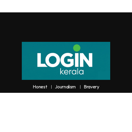
Honest
Journalism
Bravery
y unauthorized use or reproduction of
Loginkerala
content for commercia
trictly prohibited and constitutes copyright infringement liable to legal actio