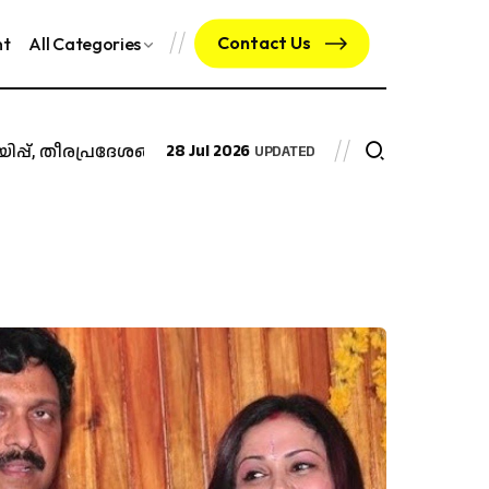
Contact Us
nt
All Categories
പ്പ്, തീരപ്രദേശങ്ങളിൽ നിന്ന് ഒഴിഞ്ഞുമാറാൻ നിർദേശം
28 Jul 2026
എം.ഡ
UPDATED