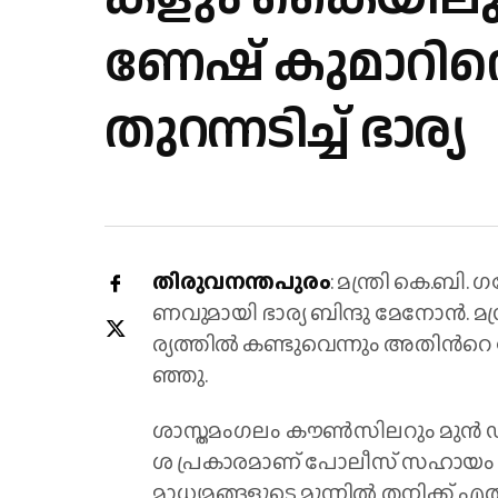
ണേ​ഷ് കു​മാ​റി
തുറന്നടിച്ച് ഭാ​ര്യ
തി​രു​വ​ന​ന്ത​പു​രം
: മ​ന്ത്രി കെ.​ബ
ണ​വു​മാ​യി ഭാ​ര്യ ബി​ന്ദു മേ​നോ​ൻ. മ​
ര്യ​ത്തി​ൽ ക​ണ്ടു​വെ​ന്നും അ​തി​ന്‍റെ
ഞ്ഞു.
ശാ​സ്ത​മം​ഗ​ലം കൗ​ൺ​സി​ല​റും മു​ൻ ഡി
ശ പ്ര​കാ​ര​മാ​ണ് പോ​ലീ​സ് സ​ഹാ​യം 
മാ​ധ്യ​മ​ങ്ങ​ളു​ടെ മു​ന്നി​ൽ ത​നി​ക്ക് 