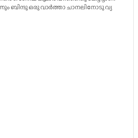
തെ​ന്നും ബി​ന്ദു ഒരു വാർത്താ ചാനലിനോടു വ്യ​