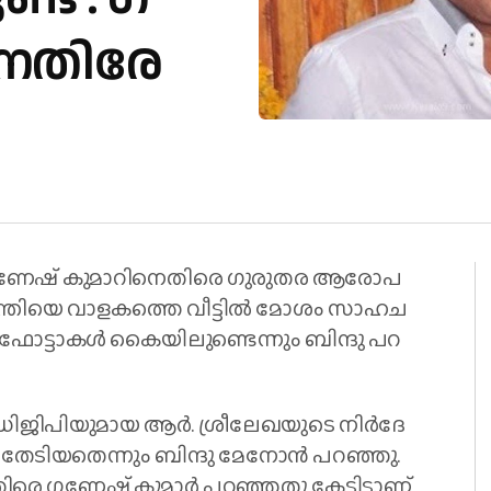
​നെതിരേ
ി. ഗ​ണേ​ഷ് കുമാറിനെതിരെ​ ഗു​രു​ത​ര ആ​രോ​പ​
ന്ത്രി​യെ വാ​ള​ക​ത്തെ വീ​ട്ടി​ൽ മോ​ശം സാ​ഹ​ച​
 ഫോ​ട്ടാ​ക​ൾ കൈ​യി​ലു​ണ്ടെ​ന്നും ബി​ന്ദു പ​റ​
​ജി​പി​യു​മാ​യ ആ​ർ. ശ്രീ​ലേ​ഖ​യു​ടെ നി​ർ​ദേ​
തേ​ടി​യ​തെ​ന്നും ബി​ന്ദു മേ​നോ​ൻ പ​റ​ഞ്ഞു.
എ​തി​രെ ഗ​ണേ​ഷ് കുമാർ പ​റ​ഞ്ഞ​തു കേ​ട്ടി​ട്ടാ​ണ്