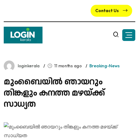
Contact Us
loginkerala
11 months ago
Breaking-News
മുംബൈയിൽ ഞായറും
തിങ്കളും കനത്ത മഴയ്ക്ക്
സാധ്യത