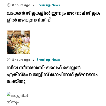
8 hours ago
Breaking-News
വ​ട​ക്ക​ൻ ജി​ല്ല​ക​ളി​ൽ ഇ​ന്നും മ​ഴ; നാ​ല് ജി​ല്ല​ക​
ളി​ൽ മ​ഴ മു​ന്ന​റി​യി​പ്പ്
8 hours ago
Breaking-News
സീയ സീസൺസ് : ലൈഫ് സ്റ്റൈൽ
എക്സ്പോ ജസ്റ്റിസ് ഗോപിനാഥ് ഉദ്‌ഘാടനം
ചെയ്തു