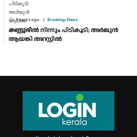
9 hours ago
Breaking-News
കണ്ണൂരിൽ നിന്നും പിടികൂടി; അർജുൻ
ആയങ്കി അറസ്റ്റിൽ