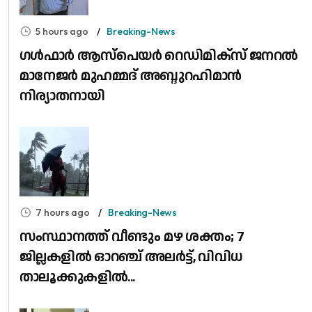
5 hours ago
Breaking-News
​ഗൾഫാർ ആസ്പെയർ റെഡിമിക്സ് ജനറൽ
മാനേജർ മുഹമ്മദ് അബ്ദുറഹിമാൻ
നിര്യാതനായി
7 hours ago
Breaking-News
സംസ്ഥാനത്ത് വീണ്ടും മഴ ശക്തം; 7
ജില്ലകളിൽ ഓറഞ്ച് അലർട്ട്, വിവിധ
താലൂക്കുകളിൽ...