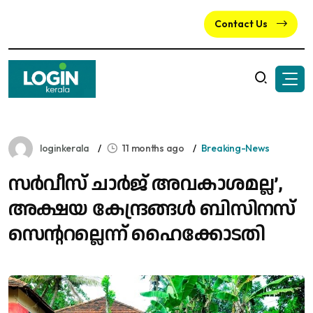
Contact Us
loginkerala
11 months ago
Breaking-News
സർവീസ് ചാർജ് അവകാശമല്ല’,
അക്ഷയ കേന്ദ്രങ്ങൾ ബിസിനസ്
സെന്ററല്ലെന്ന് ഹൈക്കോടതി