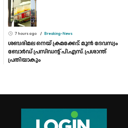
7 hours ago
Breaking-News
ശബരിമല നെയ് ക്രമക്കേട്: മുൻ ദേവസ്വം
ബോർഡ് പ്രസിഡന്റ് പി.എസ്. പ്രശാന്ത്
പ്രതിയാകും