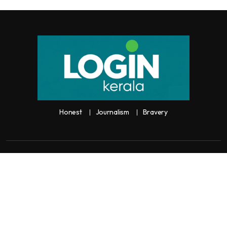
Honest
Journalism
Bravery
Copyright:
Any unauthorized use or reproduction of
Loginkerala
content
for commercial purposes is
strictly prohibited and constitutes copyright infringement liable to legal
action.