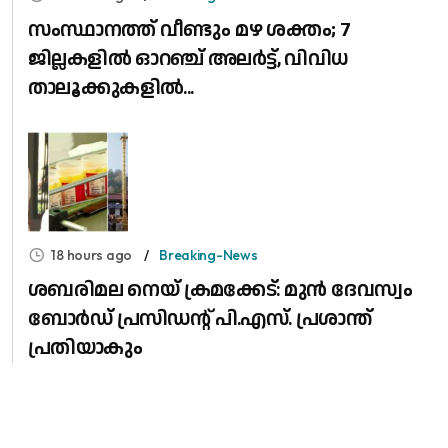
സംസ്ഥാനത്ത് വീണ്ടും മഴ ശക്തം; 7
ജില്ലകളിൽ ഓറഞ്ച് അലർട്ട്, വിവിധ
താലൂക്കുകളിൽ...
18 hours ago
Breaking-News
ശബരിമല നെയ് ക്രമക്കേട്: മുൻ ദേവസ്വം
ബോർഡ് പ്രസിഡന്റ് പി.എസ്. പ്രശാന്ത്
പ്രതിയാകും