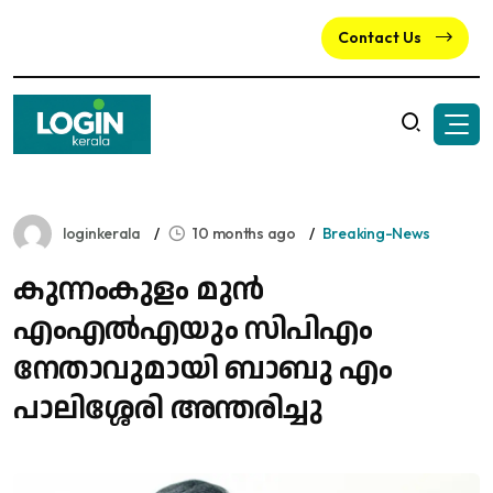
Contact Us
loginkerala
10 months ago
Breaking-News
കുന്നംകുളം മുന്‍
എംഎല്‍എയും സിപിഎം
നേതാവുമായി ബാബു എം
പാലിശ്ശേരി അന്തരിച്ചു