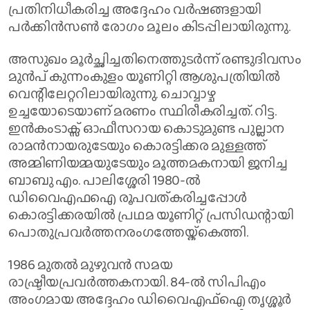
പ്രതിനിധീകരിച്ച അദ്ദേഹം വര്‍ഷങ്ങളായി
പര്‍ക്കിന്‍സണ്‍ രോഗം മൂലം കിടപ്പിലായിരുന്നു.
അസുഖം മൂര്‍ച്ഛിച്ചതിനെത്തുടര്‍ന്ന് രണ്ടുദിവസം
മുന്‍പ് കുന്നംകുളം യൂണിറ്റി ആശുപത്രിയില്‍
വെന്റിലേറ്ററിലായിരുന്നു. ചൊവ്വാഴ്ച
ഉച്ചയോടെയാണ് മരണം സ്ഥിരീകരിച്ചത്. റിട്ട.
ഇന്‍കംടാക്സ് ഓഫീസറായ കൊടുമുണ്ട പുല്ലാന
രാമന്‍നായരുടേയും കൊരട്ടിക്കര മുള്ളത്ത്
അമ്മിണിയമ്മയുടേയും മൂത്തമകനായി ജനിച്ച
ബാബു എം. പാലിശ്ശേരി 1980-ല്‍
ഡിവൈഎഫഐ രൂപവത്കരിച്ചപ്പോള്‍
കൊരട്ടിക്കരയില്‍ പ്രഥമ യൂണിറ്റ് പ്രസിഡന്റായി
പൊതുപ്രവര്‍ത്തനരംഗത്തേയ്ക്കെത്തി.
1986 മുതല്‍ മുഴുവന്‍ സമയ
രാഷ്ട്രീയപ്രവര്‍ത്തകനായി. 84-ല്‍ സിപിഎം
അംഗമായ അദ്ദേഹം ഡിവൈഎഫ്ഐ തൃശ്ശൂര്‍