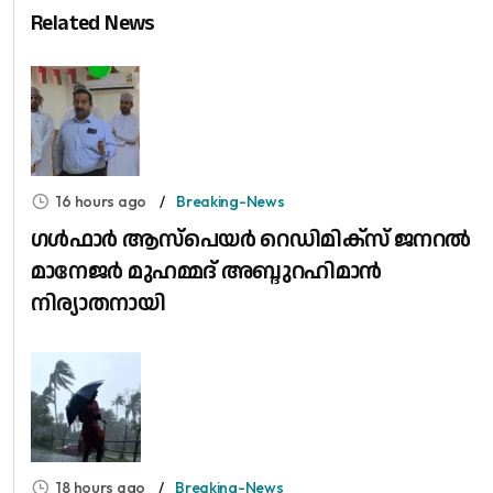
Related News
16 hours ago
Breaking-News
​ഗൾഫാർ ആസ്പെയർ റെഡിമിക്സ് ജനറൽ
മാനേജർ മുഹമ്മദ് അബ്ദുറഹിമാൻ
നിര്യാതനായി
18 hours ago
Breaking-News