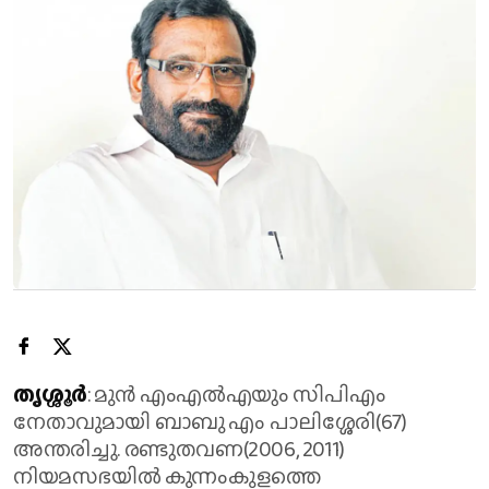
തൃശ്ശൂര്‍
: മുന്‍ എംഎല്‍എയും സിപിഎം
നേതാവുമായി ബാബു എം പാലിശ്ശേരി(67)
അന്തരിച്ചു. രണ്ടുതവണ(2006, 2011)
നിയമസഭയില്‍ കുന്നംകുളത്തെ