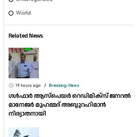
World
Related News
19 hours ago
Breaking-News
​ഗൾഫാർ ആസ്പെയർ റെഡിമിക്സ് ജനറൽ
മാനേജർ മുഹമ്മദ് അബ്ദുറഹിമാൻ
നിര്യാതനായി