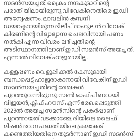
സമൻസയച്ചത്. ക്രൈം നന്ദകുമാറിന്റെ
പരാതിയിലായിരുന്നു വിവേകിനെതിരെ ഇ.ഡി
അന്വേഷണം. ലാവലിൻ കമ്പനി
ഡയറക്ടറായിരുന്ന ദിലീപ് രാഹുലൻ വിവേക്
കിരണിന്റെ വിദ്യാഭ്യാസ ചെലവിനായി പണം
നൽകി എന്ന വിവരം ലഭിച്ചതിന്റെ
അടിസ്ഥാനത്തിലാണ് ഇ.ഡി സമൻസ് അയച്ചത്.
എന്നാൽ വിവേക് ഹാജരായില്ല.
കള്ളപ്പണം വെളുപ്പിക്കൽ കേസുമായി
ബന്ധപ്പെട്ട് ഹാജരാകാനായി വിവേകിന് ഇ.ഡി
സമൻസയച്ചതിന്റെ രേഖകൾ
പുറത്തുവന്നിരുന്നു. സൺ ഓഫ് പിണറായി
വിജയൻ, ക്ലിഫ് ഹൗസ് എന്ന് രേഖപ്പെടുത്തി
2023ൽ അയച്ച സമൻസിന്റെ പകർപ്പാണ്
പുറത്തായത്.വട​ക്കാ​ഞ്ചേരിയിലെ ലൈഫ്
മിഷൻ ഭവന പദ്ധതിയിലെ ക്രമക്കേട്
കണ്ടെത്തിയതിനെ തുടർന്നാണ് ഇ.ഡി സമൻസ്