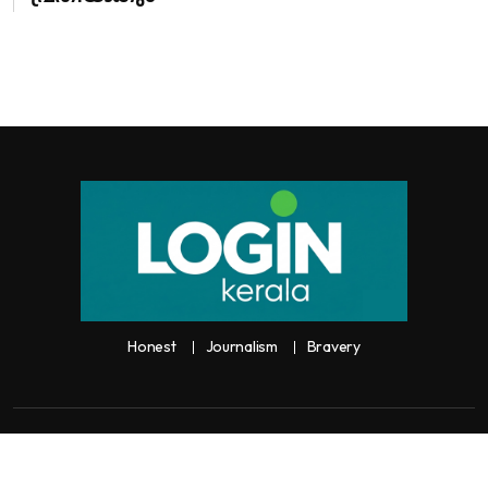
Honest
Journalism
Bravery
Copyright:
Any unauthorized use or reproduction of
Loginkerala
content
for commercial purposes is