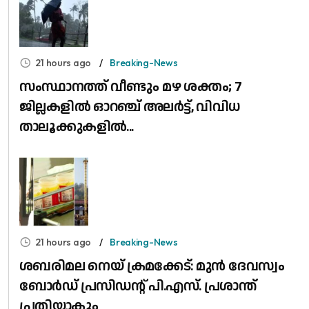
21 hours ago
Breaking-News
സംസ്ഥാനത്ത് വീണ്ടും മഴ ശക്തം; 7
ജില്ലകളിൽ ഓറഞ്ച് അലർട്ട്, വിവിധ
താലൂക്കുകളിൽ...
21 hours ago
Breaking-News
ശബരിമല നെയ് ക്രമക്കേട്: മുൻ ദേവസ്വം
ബോർഡ് പ്രസിഡന്റ് പി.എസ്. പ്രശാന്ത്
പ്രതിയാകും