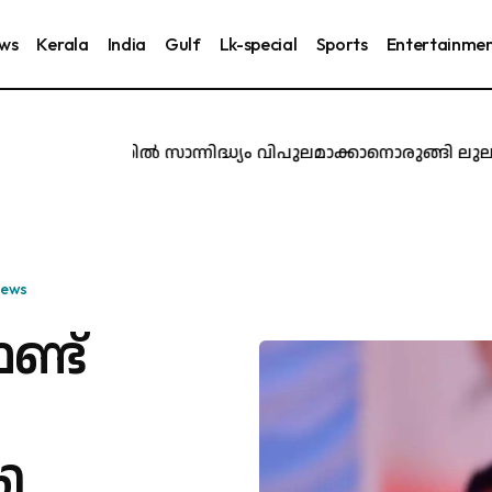
ews
Kerala
India
Gulf
Lk-special
Sports
Entertainme
യകേരളത്തിൽ സാന്നിദ്ധ്യം വിപുലമാക്കാനൊരുങ്ങി ലുലു ; ചങ
News
ണ്ട്
ി