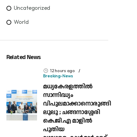
Uncategorized
World
Related News
12 hours ago
Breaking-News
മധ്യകേരളത്തിൽ
സാന്നിദ്ധ്യം
വിപുലമാക്കാനൊരുങ്ങി
ലുലു ; ചങ്ങനാശ്ശേരി
കെ.ജി.എ മാളിൽ
പുതിയ