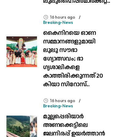
ലുലുഹൈപ്പർമാർക്കറ്റ്...
16 hours ago
Breaking-News
കൈനിറയെ ഓണ
സമ്മാനങ്ങളുമായി
ലുലു സൗഭാ​
ഗ്യോത്സവം; ഭാ​
ഗ്യശാലികളെ
കാത്തിരിക്കുന്നത് 20
കിയാ സിറോസ്...
16 hours ago
Breaking-News
മുല്ലപ്പെരിയാർ
അണക്കെട്ടിലെ
ജലനിരപ്പ് ഉയർത്താൻ