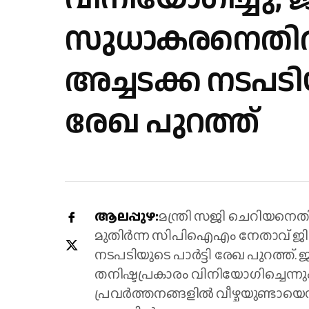
സുധാകരനെതി
അച്ചടക്ക നടപട
രേഖ പുറത്ത്
ആലപ്പുഴ:
മന്ത്രി സജി ചെറിയനെ
മുതിർന്ന സിപിഐഎം നേതാവ് ജി
നടപടിയുടെ പാർട്ടി രേഖ പുറത്ത്.
തനിഷ്ടപ്രകാരം വിനിയോഗിച്ചെന്നു
പ്രവർത്തനങ്ങളിൽ വീഴ്ചയുണ്ടായെന്