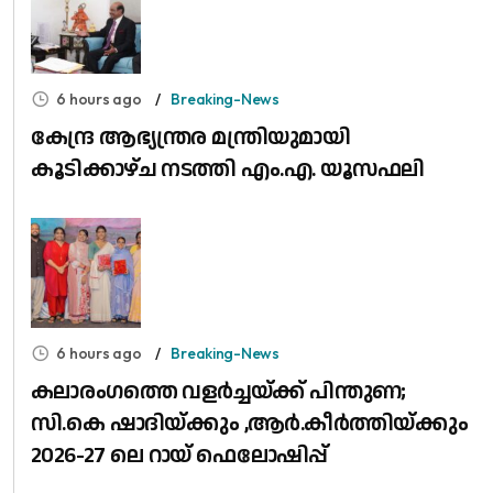
6 hours ago
Breaking-News
കേന്ദ്ര ആഭ്യന്ത്രര മന്ത്രിയുമായി
കൂടിക്കാഴ്ച നടത്തി എം.എ. യൂസഫലി
6 hours ago
Breaking-News
കലാരംഗത്തെ വളർച്ചയ്ക്ക് പിന്തുണ;
സി.കെ ഷാദിയ്ക്കും ,ആർ.കീർത്തിയ്ക്കും
2026-27 ലെ റായ് ഫെലോഷിപ്പ്