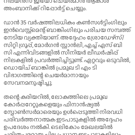
റിലയൻസ് ജിയോ ചെയർമാൻ ആകാശ്
അംബാനിക്ക് റിപ്പോർട്ട് ചെയ്യും.
ഡാൻ 35 വർഷത്തിലധികം കൺസൾട്ടിംഗിലും
ഇൻവെസ്റ്റ്മെന്റ് ബാങ്കിംഗിലും പരിചയ സമ്പത്ത്
നേടിയ വ്യക്തിയാണ്. അദ്ദേഹം ശ്രോഡേഴ്സ്/
സിറ്റി ഗ്രൂപ്പ്, മോർഗൻ സ്റ്റാൻലി, എച്ച് എസ് ബി
സി എന്നിവിടങ്ങളിൽ സീനിയർ ലീഡർഷിപ്പ്
നിലകളിൽ പ്രവർത്തിച്ചിട്ടുണ്ട്. ഏറ്റവും ഒടുവിൽ,
ഡൊയിച് ബാങ്കിൽ പ്രമുഖ ടി എം ടി
വിഭാഗത്തിന്റെ ചെയർമാനായും
സേവനമനുഷ്ഠിച്ചു.
തന്റെ കരിയറിൽ, ലോകത്തിലെ പ്രമുഖ
കോർപ്പറേറ്റുകളെയും ഫിനാൻഷ്യൽ
സ്പോൺസർമാരെയും ഉൾപ്പെടുത്തി നിരവധി
പരിവർത്തനാത്മക ഇടപാടുകളിൽ അദ്ദേഹം
ഉപദേശം നൽകി. ടെലികോം മേഖലയിൽ
ചരിത്രപരമായ ചില പ്രധാന ഇടപാടുകളിലും