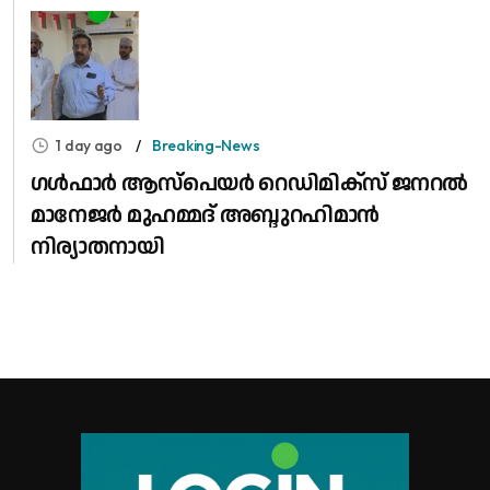
1 day ago
Breaking-News
​ഗൾഫാർ ആസ്പെയർ റെഡിമിക്സ് ജനറൽ
മാനേജർ മുഹമ്മദ് അബ്ദുറഹിമാൻ
നിര്യാതനായി