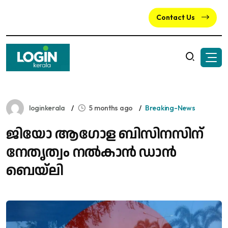
Contact Us
loginkerala
5 months ago
Breaking-News
ജിയോ ആഗോള ബിസിനസിന്
നേതൃത്വം നൽകാൻ ഡാൻ
ബെയ്‌ലി