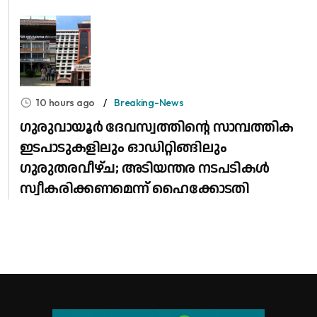
10 hours ago
Breaking-News
ഗുരുവായൂർ ദേവസ്വത്തിന്റെ സാമ്പത്തിക
ഇടപാടുകളിലും ഓഡിറ്റിങ്ങിലും ​
ഗുരുതരവീഴ്ച; അടിയന്തര നടപടികൾ
സ്വീകരിക്കണമെന്ന് ഹൈക്കോടതി