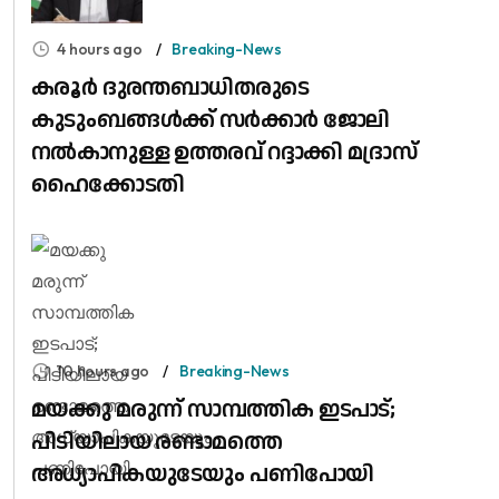
4 hours ago
Breaking-News
കരൂർ ദുരന്തബാധിതരുടെ
കുടുംബങ്ങൾക്ക് സർക്കാർ ജോലി
നൽകാനുള്ള ഉത്തരവ് റദ്ദാക്കി മദ്രാസ്
ഹൈക്കോടതി
10 hours ago
Breaking-News
മയക്കു മരുന്ന് സാമ്പത്തിക ഇടപാട്;
പിടിയിലായ രണ്ടാമത്തെ
അധ്യാപികയുടേയും പണിപോയി