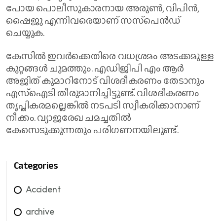
പോയ പൊലീസുകാരനായ അരുൺ, വിപിൻ,
ഷൈജു എന്നിവരെയാണ് സസ്‌പെൻഡ്
ചെയ്യുക.
കേസിൽ ഇവർക്കെതിരെ വധശ്രമം അടക്കമുള്ള
കുറ്റങ്ങൾ ചുമത്തും. എഡിജിപി എം ആർ
അജിത് കുമാറിനോട് വിശദീകരണം തേടാനും
എസ്‌ഐടി തീരുമാനിച്ചിട്ടുണ്ട്. വിശദീകരണം
തൃപ്തികരമല്ലെങ്കിൽ നടപടി സ്വീകരിക്കാനാണ്
നീക്കം. വ്യാജരേഖ ചമച്ചതിൽ
കേസെടുക്കുന്നതും പരിഗണനയിലുണ്ട്.
Categories
Accident
archive