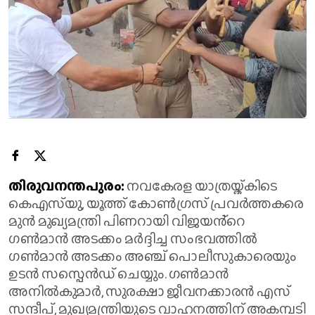
തിരുവനന്തപുരം:
നവകേരള യാത്രയ്ക്കിടെ
കെഎസ്‌യു, യൂത്ത് കോൺഗ്രസ് പ്രവർത്തകരെ
മുൻ മുഖ്യമന്ത്രി പിണറായി വിജയൻ്റെ
ഗൺമാൻ അടക്കം മർദ്ദിച്ച സംഭവത്തിൽ
ഗൺമാൻ അടക്കം അഞ്ച് പൊലീസുകാരെയും
ഉടൻ സസ്പെൻഡ് ചെയ്യും. ഗൺമാൻ
അനിൽകുമാർ, സുരക്ഷാ ജീവനക്കാരൻ എസ്
സന്ദീപ്, മുഖ്യമന്ത്രിയുടെ വാഹനത്തിന് അകമ്പടി