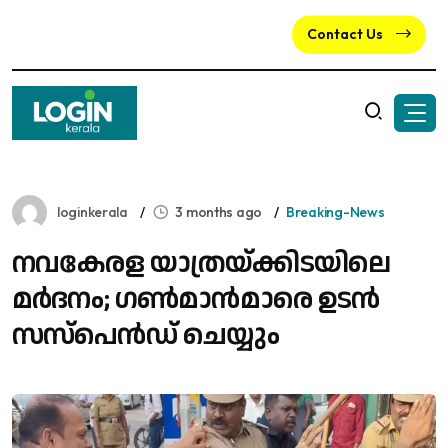
Contact Us
loginkerala
3 months ago
Breaking-News
നവകേരള യാത്രയ്ക്കിടയിലെ
മർദനം; ​ഗൺമാൻമാരെ ഉടൻ
സസ്പെൻഡ് ചെയ്യും