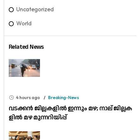
Uncategorized
World
Related News
4 hours ago
Breaking-News
വ​ട​ക്ക​ൻ ജി​ല്ല​ക​ളി​ൽ ഇ​ന്നും മ​ഴ; നാ​ല് ജി​ല്ല​ക​
ളി​ൽ മ​ഴ മു​ന്ന​റി​യി​പ്പ്