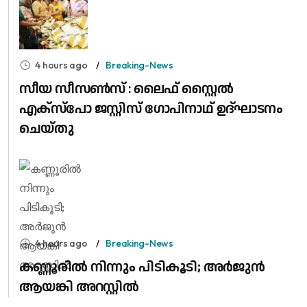
4 hours ago
Breaking-News
സീയ സീസൺസ് : ലൈഫ് സ്റ്റൈൽ
എക്സ്പോ ജസ്റ്റിസ് ഗോപിനാഥ് ഉദ്‌ഘാടനം
ചെയ്തു
4 hours ago
Breaking-News
കണ്ണൂരിൽ നിന്നും പിടികൂടി; അർജുൻ
ആയങ്കി അറസ്റ്റിൽ