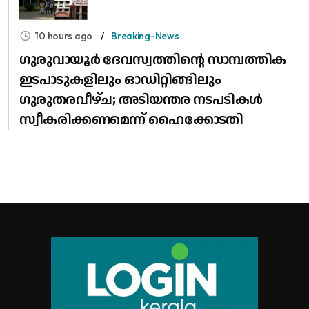
10 hours ago
Breaking-News
ഗുരുവായൂർ ദേവസ്വത്തിന്റെ സാമ്പത്തിക
ഇടപാടുകളിലും ഓഡിറ്റിങ്ങിലും ​
ഗുരുതരവീഴ്ച; അടിയന്തര നടപടികൾ
സ്വീകരിക്കണമെന്ന് ഹൈക്കോടതി