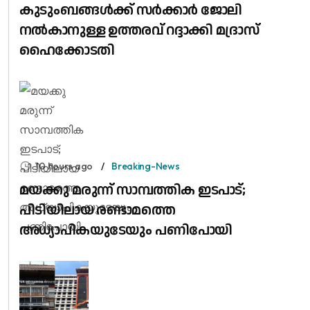
കുടുംബങ്ങൾക്ക് സർക്കാർ ജോലി
നൽകാനുള്ള ഉത്തരവ് റദ്ദാക്കി മദ്രാസ്
ഹൈക്കോടതി
10 hours ago
Breaking-News
മയക്കു മരുന്ന് സാമ്പത്തിക ഇടപാട്;
പിടിയിലായ രണ്ടാമത്തെ
അധ്യാപികയുടേയും പണിപോയി