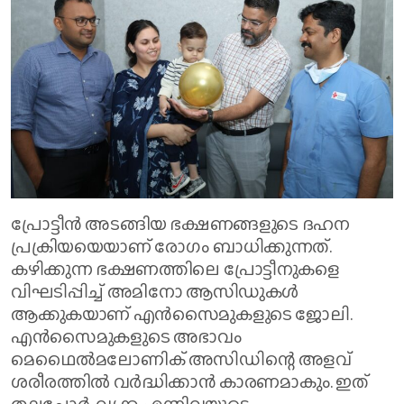
പ്രോട്ടീൻ അടങ്ങിയ ഭക്ഷണങ്ങളുടെ ദഹന
പ്രക്രിയയെയാണ് രോഗം ബാധിക്കുന്നത്.
കഴിക്കുന്ന ഭക്ഷണത്തിലെ പ്രോട്ടീനുകളെ
വിഘടിപ്പിച്ച് അമിനോ ആസിഡുകൾ
ആക്കുകയാണ് എൻസൈമുകളുടെ ജോലി.
എൻസൈമുകളുടെ അഭാവം
മെഥൈൽമലോണിക് അസിഡിന്റെ അളവ്
ശരീരത്തിൽ വർദ്ധിക്കാൻ കാരണമാകും. ഇത്