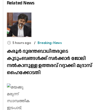
Related News
5 hours ago
Breaking-News
കരൂർ ദുരന്തബാധിതരുടെ
കുടുംബങ്ങൾക്ക് സർക്കാർ ജോലി
നൽകാനുള്ള ഉത്തരവ് റദ്ദാക്കി മദ്രാസ്
ഹൈക്കോടതി