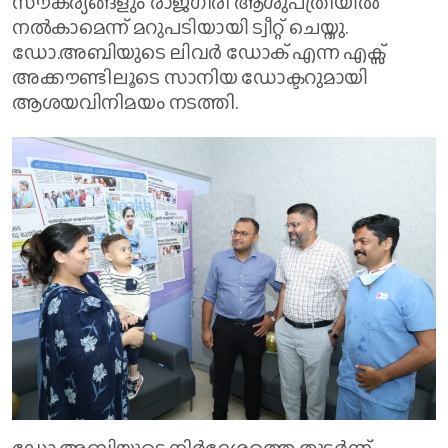
സൗകര്യങ്ങളും രാജഗിരി ആശുപത്രിയിൽ
നൽകാമെന്ന് മറുപടിയായി ട്വീറ്റ് ചെയ്തു.
ഡോ.അബിയുടെ ലിവർ ഡോക് എന്ന എക്സ്
അക്കൗണ്ടിലൂടെ സാനിയ ഡോക്ടറുമായി
ആശയവിനിമയം നടത്തി.
ഡോ.അബിയുടെ നിർദ്ദേശത്തെ തുടർന്ന്