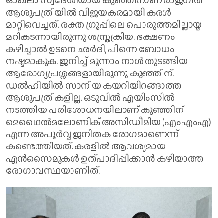
ഓഖ്ലാ സ്വദേശിയായ കുഞ്ഞിനാണ് രാജഗിരി
ആശുപത്രിയിൽ വിജയകരമായി കരൾ
മാറ്റിവെച്ചത്. രക്ത ഗ്രൂപ്പിലെ പൊരുത്തമില്ലായ്മ
മറികടന്നായിരുന്നു ശസ്ത്രക്രിയ. ഭക്ഷണം
കഴിച്ചാൽ ഉടനെ ഛർദി, പിന്നെ ബോധം
നഷ്ടമാകുക. ജനിച്ച് മൂന്നാം നാൾ തുടങ്ങിയ
ആരോഗ്യപ്രശ്നങ്ങളായിരുന്നു കുഞ്ഞിന്.
ഡൽഹിയിൽ സാനിയ കയറിയിറങ്ങാത്ത
ആശുപത്രികളില്ല. ഒടുവിൽ എയിംസിൽ
നടത്തിയ പരിശോധനയിലാണ് കുഞ്ഞിന്
മെഥൈൽമലോണിക് അസിഡീമിയ (എംഎംഎ)
എന്ന അപൂർവ്വ ജനിതക രോഗമാണെന്ന്
കണ്ടെത്തിയത്. കരളിൽ ആവശ്യമായ
എൻസൈമുകൾ ഉത്പാദിപ്പിക്കാൻ കഴിയാത്ത
രോഗാവസ്ഥയാണിത്.