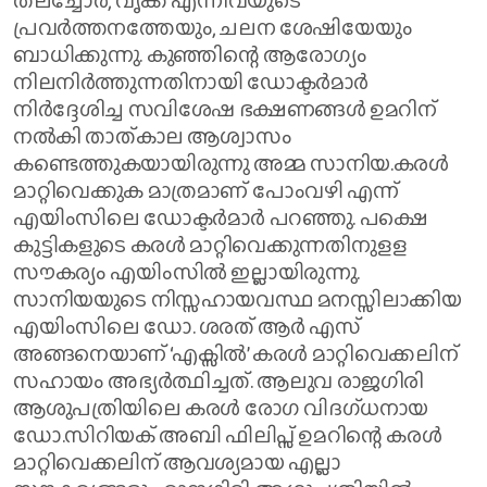
തലച്ചോർ, വൃക്ക എന്നിവയുടെ
പ്രവർത്തനത്തേയും, ചലന ശേഷിയേയും
ബാധിക്കുന്നു. കുഞ്ഞിന്റെ ആരോഗ്യം
നിലനിർത്തുന്നതിനായി ഡോക്ടർമാർ
നിർദ്ദേശിച്ച സവിശേഷ ഭക്ഷണങ്ങൾ ഉമറിന്
നൽകി താത്കാല ആശ്വാസം
കണ്ടെത്തുകയായിരുന്നു അമ്മ സാനിയ.കരൾ
മാറ്റിവെക്കുക മാത്രമാണ് പോംവഴി എന്ന്
എയിംസിലെ ഡോക്ടർമാർ പറഞ്ഞു. പക്ഷെ
കുട്ടികളുടെ കരൾ മാറ്റിവെക്കുന്നതിനുളള
സൗകര്യം എയിംസിൽ ഇല്ലായിരുന്നു.
സാനിയയുടെ നിസ്സഹായവസ്ഥ മനസ്സിലാക്കിയ
എയിംസിലെ ഡോ. ശരത് ആർ എസ്
അങ്ങനെയാണ് ‘എക്സിൽ’ കരൾ മാറ്റിവെക്കലിന്
സഹായം അഭ്യർത്ഥിച്ചത്. ആലുവ രാജഗിരി
ആശുപത്രിയിലെ കരൾ രോഗ വിദഗ്ധനായ
ഡോ.സിറിയക് അബി ഫിലിപ്സ് ഉമറിന്റെ കരൾ
മാറ്റിവെക്കലിന് ആവശ്യമായ എല്ലാ