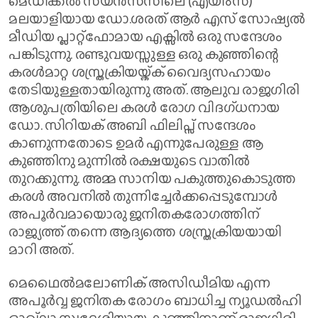
മെഡിക്കൽ സയൻസസിലെ (എയിംസ്)
മലയാളിയായ ഡോ.ശരത് ആർ എസ് സോഷ്യൽ
മീഡിയ പ്ലാറ്റ്ഫോമായ എക്സിൽ ഒരു സന്ദേശം
പങ്കിടുന്നു. രണ്ടുവയസ്സുള്ള ഒരു കുഞ്ഞിന്റെ
കരൾമാറ്റ ശസ്ത്രക്രിയയ്ക്ക് വൈദ്യസഹായം
തേടിയുള്ളതായിരുന്നു അത്. ആലുവ രാജഗിരി
ആശുപത്രിയിലെ കരൾ രോഗ വിദഗ്ധനായ
ഡോ. സിറിയക് അബി ഫിലിപ്സ് സന്ദേശം
കാണുന്നതോടെ ഉമർ എന്നുപേരുള്ള ആ
കുഞ്ഞിനു മുന്നിൽ രക്ഷയുടെ വാതിൽ
തുറക്കുന്നു. അമ്മ സാനിയ പകുത്തുകൊടുത്ത
കരൾ അവനിൽ തുന്നിച്ചേർക്കപ്പെടുമ്പോൾ
അപൂർവമായൊരു ജനിതകരോഗത്തിന്
രാജ്യത്ത് തന്നെ ആദ്യത്തെ ശസ്ത്രക്രിയയായി
മാറി അത്.
മെഥൈൽമലോണിക് അസിഡീമിയ എന്ന
അപൂർവ്വ ജനിതക രോഗം ബാധിച്ച ന്യൂഡൽഹി