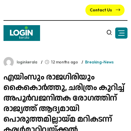
Contact Us
loginkerala
12 months ago
Breaking-News
എയിംസും രാജഗിരിയും
കൈകൊർത്തു, ചരിത്രം കുറിച്ച്
അപൂർവജനിതക രോഗത്തിന്
രാജ്യത്ത് ആദ്യമായി
പൊരുത്തമില്ലായ്മ മറികടന്ന്
കരൾമാറ്റിവയ്ക്കൽ