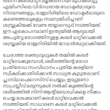
തന്നെ കരൾമാറ്റിവയ്ക്കലിനായി രൂപീകരിച്ചു.
എയിംസിലെ വിദ്ഗധരായ ഡോക്ടർമാരുടെ
നിഗമനങ്ങളും, രാജഗിരിയിലെ ഡോക്ടർമാരുടെ
കണ്ടെത്തലുകളും സമന്വയിപ്പിച്ചാണ്
ശസ്ത്രക്രിയക്ക് വേണ്ട തയ്യാറെടുപ്പ് നടത്തിയത്.
ഈ ഏകോപനമാണ് ഇന്ത്യയിൽ ആദ്യമായി
അപൂർവ്വ രോഗത്തിനുളള കരൾ മാറ്റിവെക്കൽ
ശസ്ത്രക്രിയ രാജഗിരിയിൽ യാഥാർത്ഥ്യമാക്കിയത്.
ചേരാത്ത രക്തഗ്രൂപ്പുകൾ തമ്മിൽ കരൾ
മാറ്റിവെക്കുമ്പോൾ, ശരീരത്തിന്റെ രോഗ
പ്രതിരോധ സംവിധാനം പുതിയ കരളിനെ
സ്വീകരിക്കാതിരിക്കാൻ സാധ്യത കൂടുതലാണ്.
പ്ലാസ്‌മാഫെറെസിസ് ചെയ്തും, ഇമ്യൂണോ
സപ്രസ്സീവ് മരുന്നുകൾ നൽകി കുഞ്ഞിന്റെ
ശരീരത്തിൽ നിന്ന് ആന്റിബോഡികളെ നീക്കം
ചെയ്ത ശേഷമാണ് കരൾ മാറ്റിവെക്കൽ
നടത്തിയത്. സാധാരണ കരൾ മാറ്റിവെക്കൽ