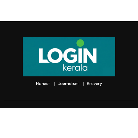
Honest
Journalism
Bravery
Copyright:
Any unauthorized use or reproduction of
Loginkerala
content
for commercial purposes is
strictly prohibited and constitutes copyright infringement liable to legal
action.