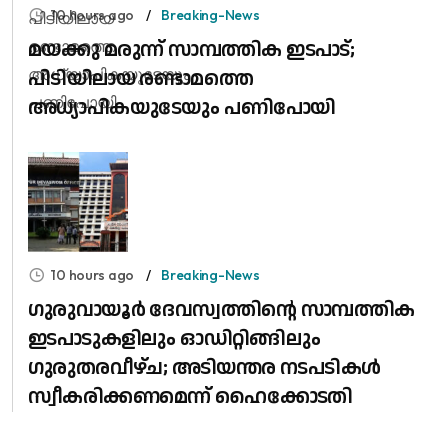
10 hours ago
Breaking-News
മയക്കു മരുന്ന് സാമ്പത്തിക ഇടപാട്;
പിടിയിലായ രണ്ടാമത്തെ
അധ്യാപികയുടേയും പണിപോയി
10 hours ago
Breaking-News
ഗുരുവായൂർ ദേവസ്വത്തിന്റെ സാമ്പത്തിക
ഇടപാടുകളിലും ഓഡിറ്റിങ്ങിലും ​
ഗുരുതരവീഴ്ച; അടിയന്തര നടപടികൾ
സ്വീകരിക്കണമെന്ന് ഹൈക്കോടതി