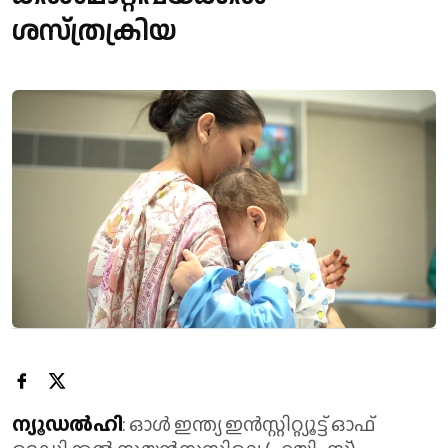
ശസ്ത്രക്രിയ
ന്യൂഡൽഹി
: ഓൾ ഇന്ത്യ ഇൻസ്റ്റിറ്റ്യൂട്ട് ഓഫ്