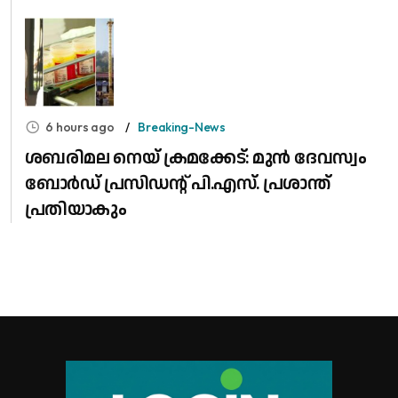
6 hours ago
Breaking-News
ശബരിമല നെയ് ക്രമക്കേട്: മുൻ ദേവസ്വം
ബോർഡ് പ്രസിഡന്റ് പി.എസ്. പ്രശാന്ത്
പ്രതിയാകും