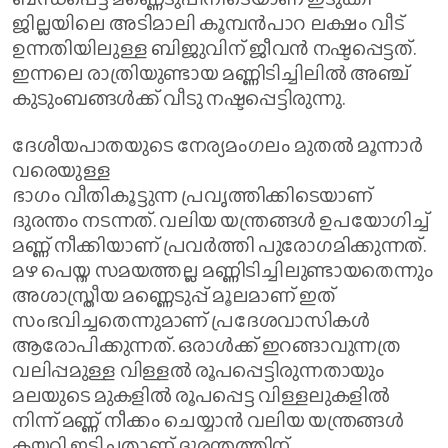
ജില്ലയിലെ അടിമാലി കൂമ്പൻപാറ ലക്ഷം വീട്
ഉന്നതിയിലുള്ള ബിജുവിന് ജീവൻ നഷ്ടപ്പെട്ടത്.
ഇന്നലെ രാത്രിയുണ്ടായ മണ്ണിടിച്ചിലിൽ അഞ്ച്
കുടുംബങ്ങൾക്ക് വീടു നഷ്ടപ്പെട്ടിരുന്നു.
ദേശീയപാതയുടെ നേര്യമംഗലം മുതൽ മൂന്നാർ
വരെയുള്ള
ഭാഗം വീതികൂട്ടുന്ന പ്രവൃത്തിക്കിടെയാണ്
ദുരന്തം നടന്നത്. വലിയ യന്ത്രങ്ങൾ ഉപയോഗിച്ച്
മണ്ണ് നീക്കിയാണ് പ്രവർത്തി പുരോ​ഗമിക്കുന്നത്.
മഴ പെയ്ത സമയത്തല്ല മണ്ണിടിച്ചിലുണ്ടായതെന്നും
അശാസ്ത്രീയ മണ്ണെടുപ്പ് മൂലമാണ് ഇത്
സംഭവിച്ചതെന്നുമാണ് പ്രദേശവാസികൾ
ആരോപിക്കുന്നത്. ഒരാൾക്ക് ഇറങ്ങാവുന്നത്ര
വലിപ്പമുള്ള വിള്ളൽ രൂപപ്പെട്ടിരുന്നതായും
മലയുടെ മുകളിൽ രൂപപ്പെട്ട വിള്ളലുകളിൽ
നിന്ന് മണ്ണ് നീക്കം ചെയ്യാൻ വലിയ യന്ത്രങ്ങൾ
കയറ്റി ഇടിച്ചതാണ് ദുരന്തത്തിന്