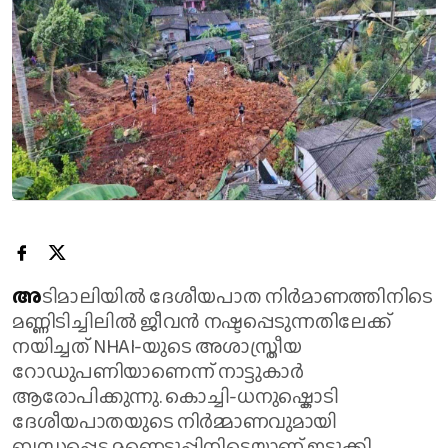
അ
ടിമാലിയിൽ ദേശീയപാത നിർമാണത്തിനിടെ
മണ്ണിടിച്ചിലിൽ ജീവൻ നഷ്ടപ്പെടുന്നതിലേക്ക്
നയിച്ചത് NHAI-യുടെ അശാസ്ത്രീയ
റോഡുപണിയാണെന്ന് നാട്ടുകാർ
ആരോപിക്കുന്നു. കൊച്ചി-ധനുഷ്കൊടി
ദേശീയപാതയുടെ നിർമ്മാണവുമായി
ബന്ധപ്പെട്ട മണ്ണെടുപ്പിനിടെയാണ് ഇടുക്കി