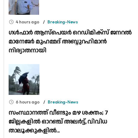
4 hours ago
Breaking-News
​ഗൾഫാർ ആസ്പെയർ റെഡിമിക്സ് ജനറൽ
മാനേജർ മുഹമ്മദ് അബ്ദുറഹിമാൻ
നിര്യാതനായി
6 hours ago
Breaking-News
സംസ്ഥാനത്ത് വീണ്ടും മഴ ശക്തം; 7
ജില്ലകളിൽ ഓറഞ്ച് അലർട്ട്, വിവിധ
താലൂക്കുകളിൽ...