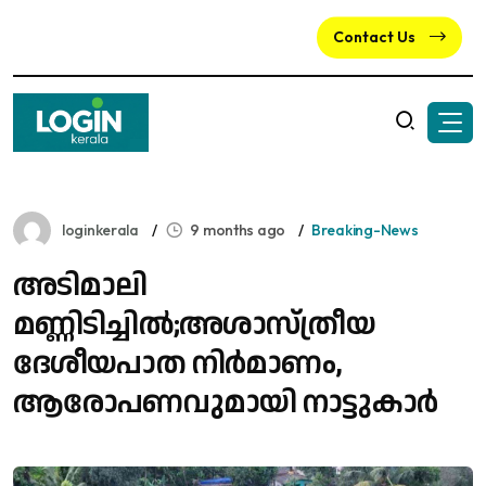
Contact Us
loginkerala
9 months ago
Breaking-News
അടിമാലി
മണ്ണിടിച്ചിൽ;അശാസ്ത്രീയ
ദേശീയപാത നിർമാണം,
ആരോപണവുമായി നാട്ടുകാർ