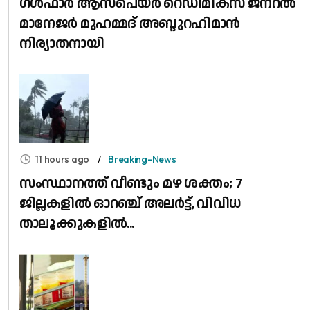
​ഗൾഫാർ ആസ്പെയർ റെഡിമിക്സ് ജനറൽ
മാനേജർ മുഹമ്മദ് അബ്ദുറഹിമാൻ
നിര്യാതനായി
11 hours ago
Breaking-News
സംസ്ഥാനത്ത് വീണ്ടും മഴ ശക്തം; 7
ജില്ലകളിൽ ഓറഞ്ച് അലർട്ട്, വിവിധ
താലൂക്കുകളിൽ...