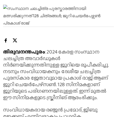
തിരുവനന്തപുരം
: 2024 കേരള സംസ്ഥാന
ചലച്ചിത്ര അവാർഡുകള്‍
നിർണയിക്കുന്നതിനുള്ള ജൂറിയെ രൂപീകരിച്ചു.
നടനും സംവിധായകനും ദേശീയ ചലച്ചിത്ര
പുരസ്‌കാര ജേതാവുമായ പ്രകാശ് രാജ് ആണ്
ജൂറി ചെയർപേഴ്സൺ. 128 സിനിമകളാണ്
ജൂറിയുടെ പരിഗണനയിലുള്ളത്. ഇന്ന് മുതല്‍
ഈ സിനിമകളുടെ സ്ക്രീനിങ് ആരംഭിക്കും.
സംവിധായകരായ രഞ്ജന്‍ പ്രമോദ്, ജിബു
ജേക്കബ് എന്നിവരാകും പ്രാഥമിക