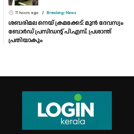
11 hours ago
Breaking-News
ശബരിമല നെയ് ക്രമക്കേട്: മുൻ ദേവസ്വം
ബോർഡ് പ്രസിഡന്റ് പി.എസ്. പ്രശാന്ത്
പ്രതിയാകും