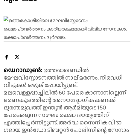
ഡെറാഡൂൺ:
ഉത്തരാഖണ്ഡിൽ
മേഘവിസ്ഫോടനത്തിൽ നാല് മരണം. നിരവധി
വീടുകൾ ഒഴുകിപ്പോയിട്ടുണ്ട്.
മലവെള്ളപ്പാച്ചിലിൽ 60 പേരെ കാണാനില്ലെന്ന്
ഭരണകൂടത്തിന്റെ അനൗദ്യോ​ഗിക കണക്ക്.
ദുരന്തമുഖത്ത് ഇന്ത്യൻ ആർമിയുടെ 150
പേരടങ്ങുന്ന സംഘം രക്ഷാ ദൗത്യത്തിന്
എത്തിച്ചേർന്നിട്ടുണ്ട്. അർദ്ധ സൈനിക വിഭാ​
ഗമായ ഇൻഡോ ടിബറ്റൻ പോലീസിന്റെ സേനാം​