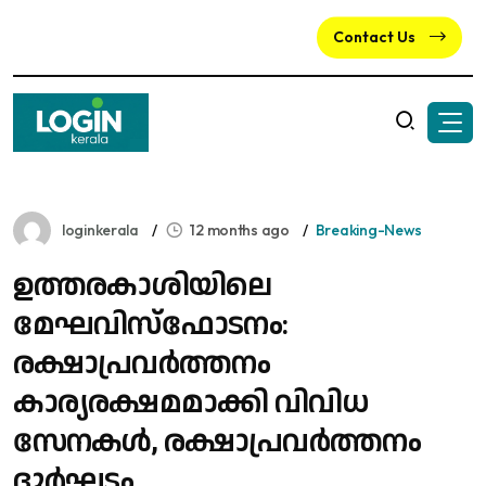
Contact Us
loginkerala
12 months ago
Breaking-News
ഉത്തരകാശിയിലെ
മേഘവിസ്ഫോടനം:
രക്ഷാപ്രവർത്തനം
കാര്യരക്ഷമമാക്കി വിവിധ
സേനകൾ, രക്ഷാപ്രവർത്തനം
ദുർഘടം