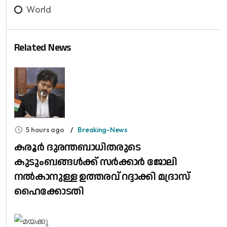
World
Related News
5 hours ago
Breaking-News
കരൂർ ദുരന്തബാധിതരുടെ
കുടുംബങ്ങൾക്ക് സർക്കാർ ജോലി
നൽകാനുള്ള ഉത്തരവ് റദ്ദാക്കി മദ്രാസ്
ഹൈക്കോടതി