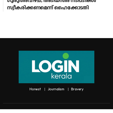
ഗുരുതരവീഴ്ച; അടിയന്തര നടപടികൾ
സ്വീകരിക്കണമെന്ന് ഹൈക്കോടതി
Honest
Journalism
Bravery