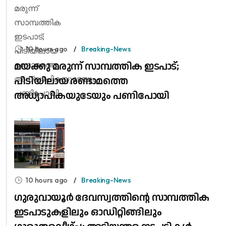
10 hours ago
Breaking-News
മയക്കു മരുന്ന് സാമ്പത്തിക ഇടപാട്;
പിടിയിലായ രണ്ടാമത്തെ
അധ്യാപികയുടേയും പണിപോയി
10 hours ago
Breaking-News
ഗുരുവായൂർ ദേവസ്വത്തിന്റെ സാമ്പത്തിക
ഇടപാടുകളിലും ഓഡിറ്റിങ്ങിലും ​