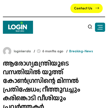
Contact Us
loginkerala
6 months ago
Breaking-News
ആരോഗ്യമന്ത്രിയുടെ
വസതിയിൽ യൂത്ത്
കോൺഗ്രസിന്റെ മിന്നൽ
പ്രതിഷേധം; റീത്തുവച്ചും
കരിങ്കൊടി വീശിയും
പ്രവർത്തകർ