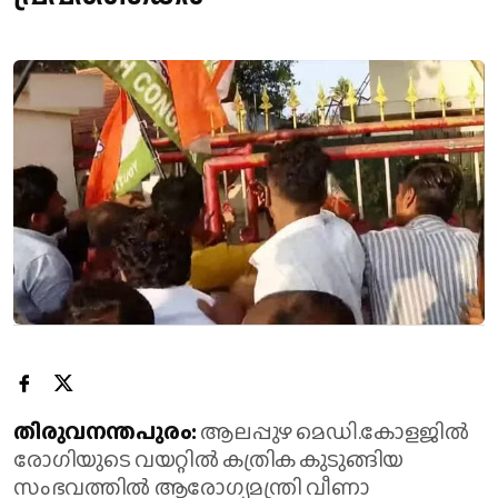
തിരുവനന്തപുരം:
ആലപ്പുഴ മെഡി.കോളജിൽ
രോഗിയുടെ വയറ്റിൽ കത്രിക കുടുങ്ങിയ
സംഭവത്തിൽ ആരോഗ്യമന്ത്രി വീണാ