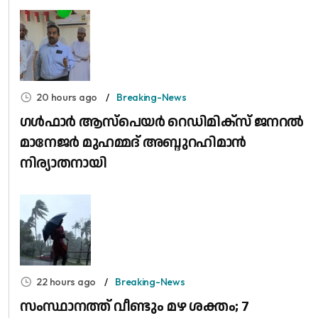
20 hours ago
Breaking-News
​ഗൾഫാർ ആസ്പെയർ റെഡിമിക്സ് ജനറൽ
മാനേജർ മുഹമ്മദ് അബ്ദുറഹിമാൻ
നിര്യാതനായി
22 hours ago
Breaking-News
സംസ്ഥാനത്ത് വീണ്ടും മഴ ശക്തം; 7