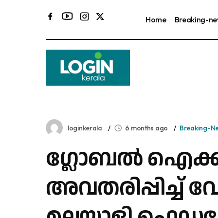
Home
Breaking-n
loginkerala
6 months ago
Breaking-N
ഗ്ലോബൽ ഐക്
അവതരിപ്പിച്ച് 
മലയാളി ഫെഡ