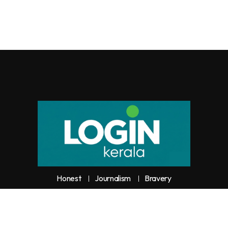
Honest
Journalism
Bravery
y unauthorized use or reproduction of
Loginkerala
content for commercia