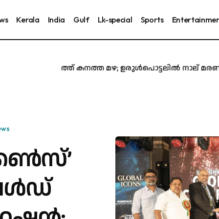
ews
Kerala
India
Gulf
Lk-special
Sports
Entertainme
സംസ്ഥാനത്ത് കനത്ത മഴ; ഉരുൾപൊട്ടലിൽ നാല് മരണം, ഒമ്പ
ews
കൺസ്’
വേൾഡ്
റേഷൻ;