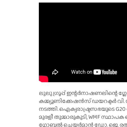
ലുലു ഗ്രൂപ്പ് ഇന്റർനാഷണലിന്റെ ഗ
കമ്മ്യൂണിക്കേഷൻസ് ഡയറക്ടർ വി.
നടത്തി. ഐക്യരാഷ്ട്രസഭയുടെ G20
മുരളീ തുമ്മാരുകുടി, WMF സ്ഥാപക
ഗ്ലോബൽ ചെയർമാൻ ഡോ. ജെ. രത്‌