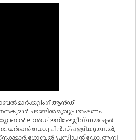
്ലോബൽ മാർക്കറ്റിംഗ് ആൻഡ്
 നന്ദകുമാർ ചടങ്ങിൽ മുഖ്യപ്രഭാഷണം
 ഗ്ലോബൽ ലാൻഡ് ഇനിഷ്യേറ്റീവ് ഡയറക്ടർ
 ചെയർമാൻ ഡോ. പ്രിൻസ് പള്ളിക്കുന്നേൽ,
നകുമാർ, ഗ്ലോബൽ പ്രസിഡന്റ് ഡോ. ആനി