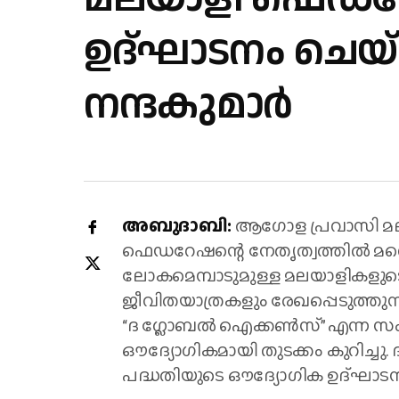
ഉദ്ഘാടനം ചെയ്ത
നന്ദകുമാർ
അബുദാബി:
ആഗോള പ്രവാസി മ
ഫെഡറേഷന്റെ നേതൃത്വത്തിൽ മറ്റൊരു
ലോകമെമ്പാടുമുള്ള മലയാളികളു
ജീവിതയാത്രകളും രേഖപ്പെടുത്ത
“ദ ഗ്ലോബൽ ഐക്കൺസ്” എന്ന 
ഔദ്യോഗികമായി തുടക്കം കുറിച്ചു
പദ്ധതിയുടെ ഔദ്യോഗിക ഉദ്ഘാടനം