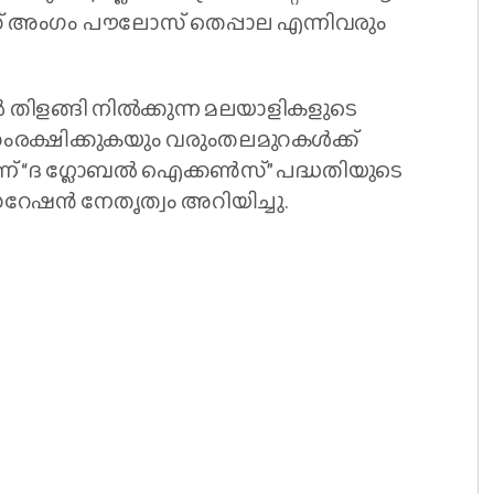
് അംഗം പൗലോസ് തെപ്പാല എന്നിവരും
തിളങ്ങി നിൽക്കുന്ന മലയാളികളുടെ
ക്ഷിക്കുകയും വരുംതലമുറകൾക്ക്
ണ് “ദ ഗ്ലോബൽ ഐക്കൺസ്” പദ്ധതിയുടെ
ഡറേഷൻ നേതൃത്വം അറിയിച്ചു.