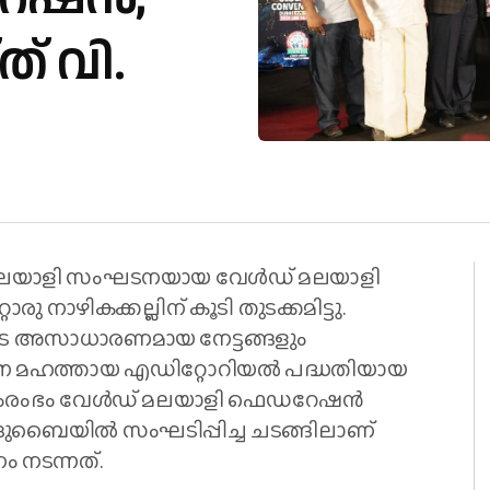
് വി.
ലയാളി സംഘടനയായ വേൾഡ് മലയാളി
 നാഴികക്കല്ലിന് കൂടി തുടക്കമിട്ടു.
ടെ അസാധാരണമായ നേട്ടങ്ങളും
ുന്ന മഹത്തായ എഡിറ്റോറിയൽ പദ്ധതിയായ
സംരംഭം വേൾഡ് മലയാളി ഫെഡറേഷൻ
. ദുബൈയിൽ സംഘടിപ്പിച്ച ചടങ്ങിലാണ്
 നടന്നത്.