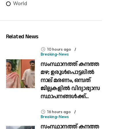
World
Related News
10 hours ago
Breaking-News
സംസ്ഥാനത്ത് കനത്ത
മഴ; ഉരുൾപൊട്ടലിൽ
നാല് മരണം, ഒമ്പത്
ജില്ലകളിൽ വിദ്യാഭ്യാസ
സ്ഥാപനങ്ങൾക്ക്...
16 hours ago
Breaking-News
സംസ്ഥാനത്ത് കനത്ത