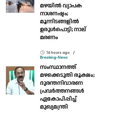
മഴയിൽ വ്യാപക
നാശനഷ്ടം;
മൂന്നിടങ്ങളിൽ
ഉരുൾപൊട്ടി; നാല്
മരണം
16 hours ago
Breaking-News
സംസ്ഥാനത്ത്
മഴക്കെടുതി രൂക്ഷം;
ദുരന്തനിവാരണ
പ്രവർത്തനങ്ങൾ
ഏകോപിപ്പിച്ച്
മുഖ്യമന്ത്രി