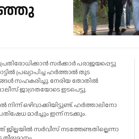
ഞ്ഞു
പ്ര​തി​രോ​ധി​ക്കാ​ൻ സ​ർ​ക്കാ​ർ പ​രാ​ജ​യ​പ്പെ​ട്ടു
്ടി​ൽ പ്ര​ഖ്യാ​പി​ച്ച ഹ​ർ​ത്താ​ൽ തു​ട​
ജനങ്ങൾ സഹകരിച്ചു. നേരിയ തോതിൽ
പോലീസ് ജാഗ്രതയോടെ ഇടപെട്ടു.
​ന്ന് ഒ​ഴി​വാ​ക്കി​യി​ട്ടു​ണ്ട്. ഹ​ർ​ത്താ​ലി​നോ​
​തി​ഷേ​ധ മാ​ർ​ച്ചും ഇ​ന്ന് ന​ട​ക്കും.
ജി​ല്ല​യി​ൽ സ​ർ​വീ​സ് ന​ട​ത്തേ​ണ്ട​തി​ല്ലെ​ന്നാ​
െ തീ​രു​മാ​നം.