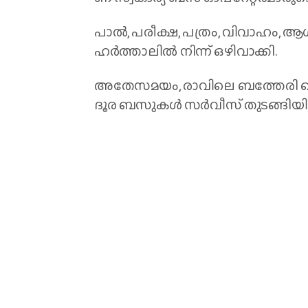
പാ​ൽ, പ​രീ​ക്ഷ, പ​ത്രം, വി​വാ​ഹം, ആ​ശ
ഹ​ർ​ത്താ​ലി​ൽ നി​ന്ന് ഒ​ഴി​വാ​ക്കി.
അ​തേ​സ​മ​യം, രാ​വി​ലെ ബ​ത്തേ​രി കെ​
ദൂ​ര ബ​സു​ക​ൾ സ​ർ​വീ​സ് തു​ട​ങ്ങി​യി​ട്ട