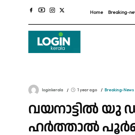
Home
Breaking-n
ക
loginkerala
1 year ago
Breaking-News
വയനാട്ടിൽ യു 
ഹർത്താൽ പൂർണ