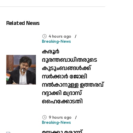
Related News
4 hours ago
Breaking-News
കരൂർ
ദുരന്തബാധിതരുടെ
കുടുംബങ്ങൾക്ക്
സർക്കാർ ജോലി
നൽകാനുള്ള ഉത്തരവ്
റദ്ദാക്കി മദ്രാസ്
ഹൈക്കോടതി
9 hours ago
Breaking-News
മയക്കു മരുന്ന്