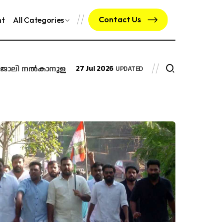
Contact Us
nt
All Categories
ൽകാനുള്ള ഉത്തരവ് റദ്ദാക്കി മദ്രാസ് ഹൈക്കോടതി
27 Jul 2026
മയക്
UPDATED