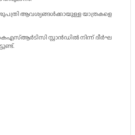
ു​പ​ത്രി ആ​വ​ശ്യ​ങ്ങ​ൾ​ക്കാ​യു​ള്ള യാ​ത്ര​ക​ളെ
എ​സ്ആ​ർ​ടി​സി സ്റ്റാ​ൻ​ഡി​ൽ നി​ന്ന് ദീ​ർ​ഘ​
ു​ണ്ട്.