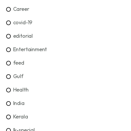
Career
covid-19
editorial
Entertainment
feed
Gulf
Health
India
Kerala
lk-special