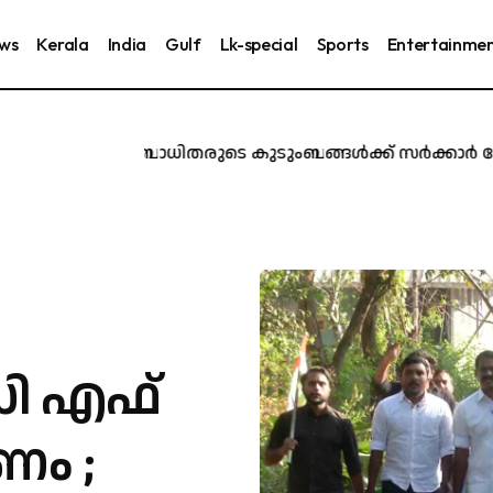
ews
Kerala
India
Gulf
Lk-special
Sports
Entertainme
രൂർ ദുരന്തബാധിതരുടെ കുടുംബങ്ങൾക്ക് സർക്കാർ ജോലി ന
ഡി എഫ്
ം ;