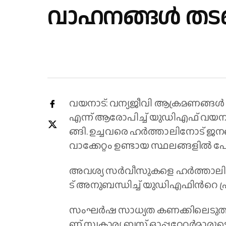
വാഹനങ്ങൾ തട
വ​യ​നാ​ട്: വ​ന്യ​ജീ​വി ആ​ക്ര​മ​ണ​ങ്ങ​ൾ 
എ​ന്ന് ആ​രോ​പി​ച്ച് യു​ഡി​എ​ഫ് വ​യ​നാ​ട
ങ്ങി. ഉച്ചവരെ ഹർത്താലിനോട് 
വാക്കേറ്റം ഉണ്ടായ സ്ഥലങ്ങളിൽ 
അ​വ​ശ്യ സ​ർ​വീ​സു​ക​ളെ ഹ​ർ​ത്താ​ലി​ൽ നി
ട് അ​നു​ബ​ന്ധി​ച്ച് യു​ഡി​എ​ഫി​ന്‍റെ പ്ര
സം​ഘ​ർ​ഷ സാ​ധ്യ​ത ക​ണ​ക്കി​ലെ​ടു​ത്ത് 
ണ് സ്വ​കാ​ര്യ ബ​സ് ഓ​പ്പ​റേ​റ്റ​ർ​മാ​രു​ട