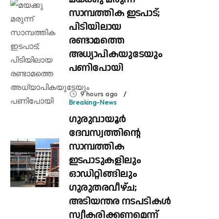
സാമ്പത്തിക ഇടപാട്;
പിടിയിലായ
രണ്ടാമത്തെ
അധ്യാപികയുടേയും
പണിപോയി
9 hours ago
Breaking-News
ഗുരുവായൂർ
ദേവസ്വത്തിന്റെ
സാമ്പത്തിക
ഇടപാടുകളിലും
ഓഡിറ്റിങ്ങിലും ​
ഗുരുതരവീഴ്ച;
അടിയന്തര നടപടികൾ
സ്വീകരിക്കണമെന്ന്