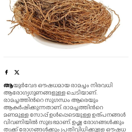
ആ
യുർവേദ ഔഷധമായ രാമച്ചം നിരവധി
ആരോഗ്യഗുണങ്ങളുള്ള ചെടിയാണ്.
രാമച്ചത്തിന്‍റെ സുഗന്ധം ആരെയും
ആകർഷിക്കുന്നതാണ്. രാമച്ചത്തിന്‍റെ
മണമുള്ള സോപ്പ് ഉൾപ്പെടെയുള്ള ഉത്പനങ്ങൾ
വിവണിയിൽ സുലഭമാണ്. ഉ​ഷ്ണ രോ​ഗ​ങ്ങ​ള്‍​ക്കും
ത്വ​ക്ക് രോ​ഗ​ങ്ങ​ള്‍​ക്കും പ്ര​തി​വി​ധി​ക്കു​ള്ള ഔ​ഷ​ധ