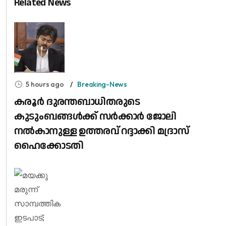
Related News
5 hours ago
Breaking-News
കരൂർ ദുരന്തബാധിതരുടെ
കുടുംബങ്ങൾക്ക് സർക്കാർ ജോലി
നൽകാനുള്ള ഉത്തരവ് റദ്ദാക്കി മദ്രാസ്
ഹൈക്കോടതി