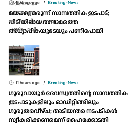
11 hours ago
Breaking-News
മയക്കു മരുന്ന് സാമ്പത്തിക ഇടപാട്;
പിടിയിലായ രണ്ടാമത്തെ
അധ്യാപികയുടേയും പണിപോയി
11 hours ago
Breaking-News
ഗുരുവായൂർ ദേവസ്വത്തിന്റെ സാമ്പത്തിക
ഇടപാടുകളിലും ഓഡിറ്റിങ്ങിലും ​
ഗുരുതരവീഴ്ച; അടിയന്തര നടപടികൾ
സ്വീകരിക്കണമെന്ന് ഹൈക്കോടതി