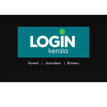
Honest
Journalism
Bravery
Copyright:
Any unauthorized use or reproduction of
Loginkerala
content
for commercial purposes is
strictly prohibited and constitutes copyright infringement liable to legal
action.