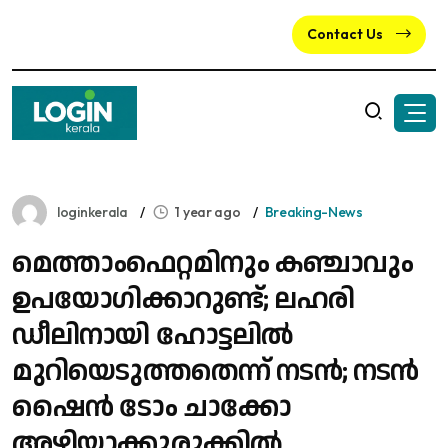
Contact Us
loginkerala
1 year ago
Breaking-News
മെത്താംഫെറ്റമിനും കഞ്ചാവും
ഉപയോ​ഗിക്കാറുണ്ട്; ലഹരി
ഡീലിനായി ഹോട്ടലിൽ
മുറിയെടുത്തതെന്ന് നടൻ; നടൻ
ഷൈൻ ടോം ചാക്കോ
അഴിയാക്കുരുക്കിൽ