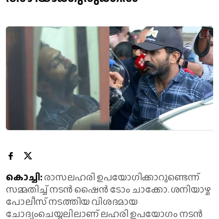
കൊച്ചി:
രാസലഹരി ഉപയോഗിക്കാറുണ്ടെന്ന്
സമ്മതിച്ച് നടൻ ഷൈൻ ടോം ചാക്കോ. ശനിയാഴ്ച
പോലീസ് നടത്തിയ വിശദമായ
ചോദ്യംചെയ്യലിലാണ് ലഹരി ഉപയോഗം നടൻ