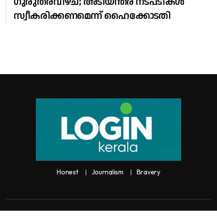
ഗുരുതരവീഴ്ച; അടിയന്തര നടപടികൾ
സ്വീകരിക്കണമെന്ന് ഹൈക്കോടതി
Honest
Journalism
Bravery