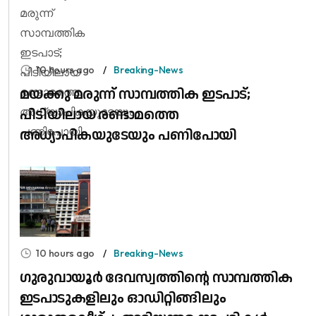
10 hours ago
Breaking-News
മയക്കു മരുന്ന് സാമ്പത്തിക ഇടപാട്;
പിടിയിലായ രണ്ടാമത്തെ
അധ്യാപികയുടേയും പണിപോയി
10 hours ago
Breaking-News
ഗുരുവായൂർ ദേവസ്വത്തിന്റെ സാമ്പത്തിക
ഇടപാടുകളിലും ഓഡിറ്റിങ്ങിലും ​