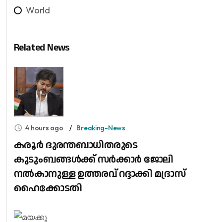
World
Related News
4 hours ago
Breaking-News
കരൂർ ദുരന്തബാധിതരുടെ
കുടുംബങ്ങൾക്ക് സർക്കാർ ജോലി
നൽകാനുള്ള ഉത്തരവ് റദ്ദാക്കി മദ്രാസ്
ഹൈക്കോടതി