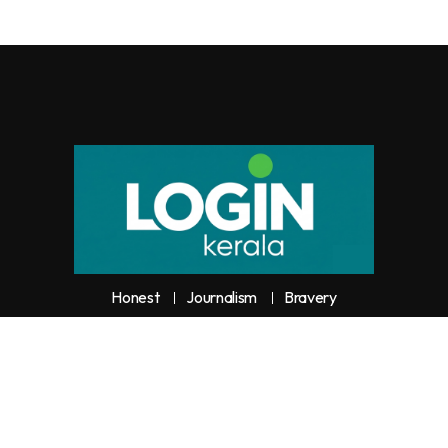
Honest
Journalism
Bravery
y unauthorized use or reproduction of
Loginkerala
content for commercia
trictly prohibited and constitutes copyright infringement liable to legal actio