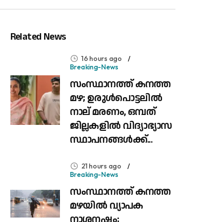
Related News
16 hours ago
Breaking-News
സംസ്ഥാനത്ത് കനത്ത
മഴ; ഉരുൾപൊട്ടലിൽ
നാല് മരണം, ഒമ്പത്
ജില്ലകളിൽ വിദ്യാഭ്യാസ
സ്ഥാപനങ്ങൾക്ക്...
21 hours ago
Breaking-News
സംസ്ഥാനത്ത് കനത്ത
മഴയിൽ വ്യാപക
നാശനഷ്ടം;