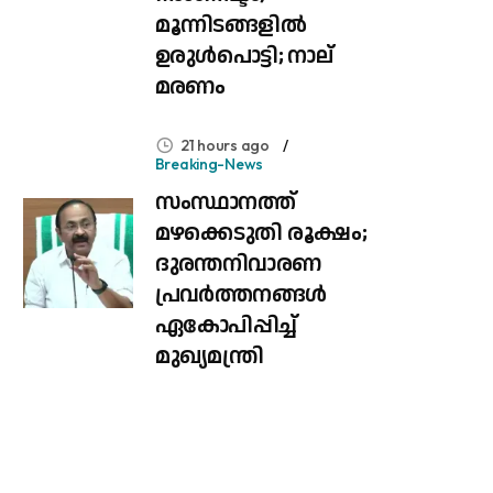
മൂന്നിടങ്ങളിൽ
ഉരുൾപൊട്ടി; നാല്
മരണം
21 hours ago
Breaking-News
സംസ്ഥാനത്ത്
മഴക്കെടുതി രൂക്ഷം;
ദുരന്തനിവാരണ
പ്രവർത്തനങ്ങൾ
ഏകോപിപ്പിച്ച്
മുഖ്യമന്ത്രി