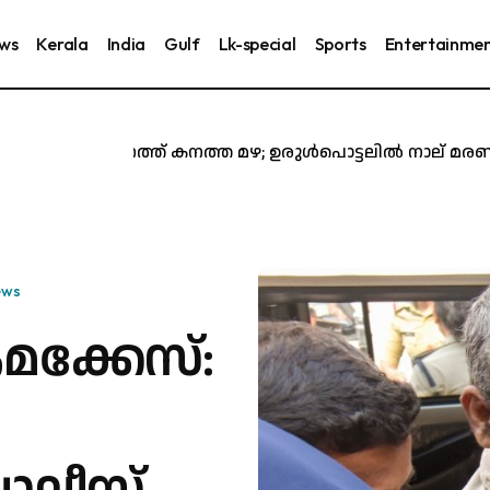
ews
Kerala
India
Gulf
Lk-special
Sports
Entertainme
സംസ്ഥാനത്ത് കനത്ത മഴ; ഉരുൾപൊട്ടലിൽ നാല് മരണം, ഒമ്
ews
മക്കേസ്: